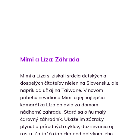
Mimi a Líza: Záhrada
Mimi a Líza si získali srdcia detských a
dospelých čitateľov nielen na Slovensku, ale
napríklad už aj na Taiwane. V novom
príbehu nevidiaca Mimi a jej najlepšia
kamarátka Líza objavia za domom
nádhernú záhradu. Stará sa o ňu malý
čarovný záhradník. Ukáže im zázraky
plynutia prírodných cyklov, dozrievania aj
rastu. Zatiaľ čo jabĺčka pod dotykom jeho