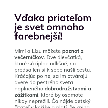
Vďaka priateľom
je svet omnoho
farebnejší!
Mimi a Lízu môžete
poznať z
večerníčkov
. Dve dievčatká,
ktoré sú úplne odlišné, no
predsa len si k sebe našli cestu.
Kráčajúc po nej sa im otvárajú
dvere do pestrého sveta
naplneného
dobrodružstvami a
zážitkami
, ktoré by osamote
nikdy neprežili. Čo nájde detský
čitateľ v knižke a platí, že kniha