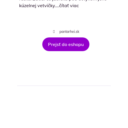
kúzelnej vetvičky….čítať viac
pantarhei.sk
Prejsť do eshopu