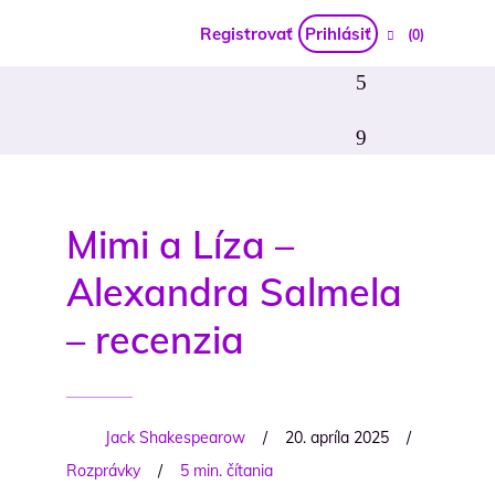
Registrovať
Prihlásiť
(0)
Mimi a Líza –
Alexandra Salmela
– recenzia
Jack Shakespearow
/
20. apríla 2025
/
Rozprávky
/
5 min. čítania