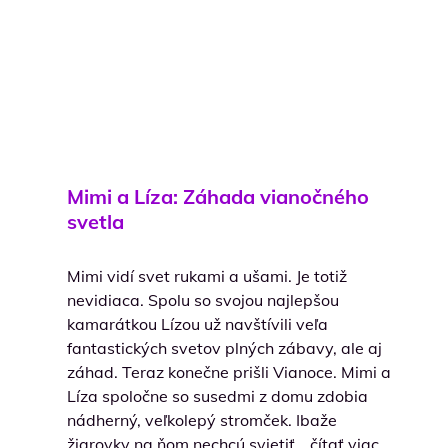
Mimi a Líza: Záhada vianočného
svetla
Mimi vidí svet rukami a ušami. Je totiž
nevidiaca. Spolu so svojou najlepšou
kamarátkou Lízou už navštívili veľa
fantastických svetov plných zábavy, ale aj
záhad. Teraz konečne prišli Vianoce. Mimi a
Líza spoločne so susedmi z domu zdobia
nádherný, veľkolepý stromček. Ibaže
žiarovky na ňom nechcú svietiť….čítať viac