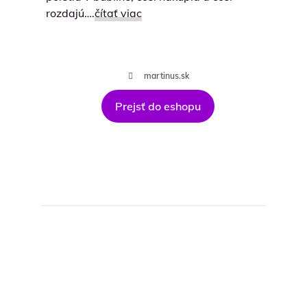
rozdajú….
čítať viac
martinus.sk
Prejsť do eshopu