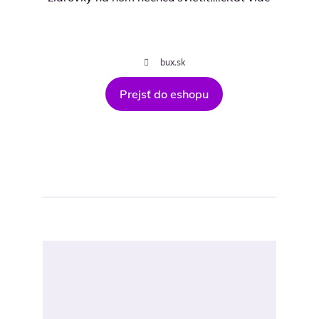
bux.sk
Prejsť do eshopu