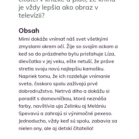
je vždy lepšia ako obraz v
televízii?
Obsah
Mimi dokáže vnímať náš svet všetkými
zmyslami okrem očí. Žije so svojím ockom a
keď sa do prázdneho bytu prisťahuje Líza,
dievčatko v jej veku, ešte netuší, že práve
stretla svoju novú najlepšiu kamošku.
Napriek tomu, že ich rozdeľuje vnímanie
sveta, čoskoro spolu zažívajú prvé
dobrodružstvo. Netrvá dlho a dokážu si
poradiť s domovníčkou, ktorá neznáša
farby, navštívia uja Zelinku aj Melániu
Spevavú a zahrajú si výnimočné pexeso.
Jednoducho, vždy keď sú spolu, zabavia sa
nielen ony, ale aj detskí čitatelia!