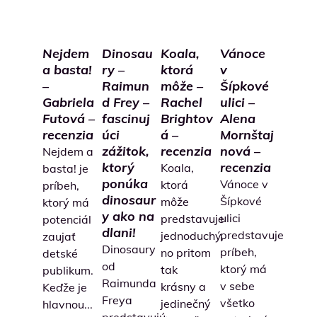
Nejdem
Dinosau
Koala,
Vánoce
a basta!
ry –
ktorá
v
–
Raimun
môže –
Šípkové
Gabriela
d Frey –
Rachel
ulici –
Futová –
fascinuj
Brightov
Alena
recenzia
úci
á –
Mornštaj
zážitok,
recenzia
nová –
Nejdem a
ktorý
recenzia
Koala,
basta! je
ponúka
Vánoce v
ktorá
príbeh,
dinosaur
Šípkové
môže
ktorý má
y ako na
ulici
predstavuje
potenciál
dlani!
predstavuje
jednoduchý,
zaujať
Dinosaury
príbeh,
no pritom
detské
od
ktorý má
tak
publikum.
Raimunda
v sebe
krásny a
Keďže je
Freya
všetko
jedinečný
hlavnou...