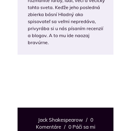
rozmanité farby, ľudí, veci a vecičky
tohto sveta. Keďže jeho posledná
zbierka básní Hladný ako
spisovateľ sa veľmi nepredáva,
privyrába si u nás písaním recenzií
a blogov. A to mu ide naozaj
bravúrne.
Jack Shakespearow
/
0
Komentáre
/
0 Páči sa mi