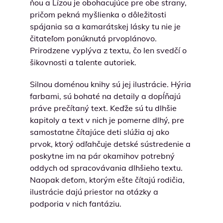
ňou a Lízou je obohacujúce pre obe strany,
pričom pekná myšlienka o dôležitosti
spájania sa a kamarátskej lásky tu nie je
čitateľom ponúknutá prvoplánovo.
Prirodzene vyplýva z textu, čo len svedčí o
šikovnosti a talente autoriek.
Silnou doménou knihy sú jej ilustrácie. Hýria
farbami, sú bohaté na detaily a dopĺňajú
práve prečítaný text. Keďže sú tu dlhšie
kapitoly a text v nich je pomerne dlhý, pre
samostatne čítajúce deti slúžia aj ako
prvok, ktorý odľahčuje detské sústredenie a
poskytne im na pár okamihov potrebný
oddych od spracovávania dlhšieho textu.
Naopak deťom, ktorým ešte čítajú rodičia,
ilustrácie dajú priestor na otázky a
podporia v nich fantáziu.