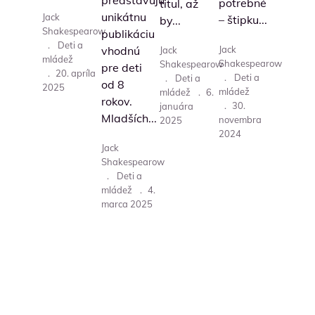
predstavujú
potrebné
titul, až
unikátnu
Jack
– štipku...
by...
Shakespearow
publikáciu
.
Deti a
vhodnú
Jack
Jack
mládež
Shakespearow
Shakespearow
pre deti
.
20. apríla
.
Deti a
.
Deti a
od 8
2025
mládež
mládež
.
6.
rokov.
.
30.
januára
Mladších...
novembra
2025
2024
Jack
Shakespearow
.
Deti a
mládež
.
4.
marca 2025