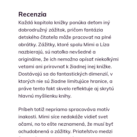
Recenzia
Každá kapitola knižky ponúka deťom iný
dobrodružný zážitok, pričom fantázia
detského čitateľa môže pracovať na plné
obrátky. Zážitky, ktoré spolu Mimi a Líza
nazbierajú, sú natoľko nevšedné a
originálne, že ich nemožno opísať niekoľkými
vetami ani prirovnať k žiadnej inej knižke.
Dostávajú sa do fantastických dimenzií, v
ktorých nie sú žiadne limitujúce hranice, a
práve tento fakt skvelo reflektuje aj skrytú
hlavnú myšlienku knihy.
Príbeh totiž nepriamo spracováva motív
inakosti. Mimi síce nedokáže vidieť svet
očami, no to ešte neznamená, že musí byť
ochudobnená o zážitky. Priateľstvo medzi