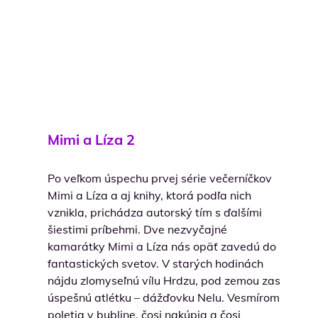
Mimi a Líza 2
Po veľkom úspechu prvej série večerníčkov
Mimi a Líza a aj knihy, ktorá podľa nich
vznikla, prichádza autorský tím s ďalšími
šiestimi príbehmi. Dve nezvyčajné
kamarátky Mimi a Líza nás opäť zavedú do
fantastických svetov. V starých hodinách
nájdu zlomyseľnú vílu Hrdzu, pod zemou zas
úspešnú atlétku – dážďovku Nelu. Vesmírom
poletia v bubline, čosi nakúpia a čosi