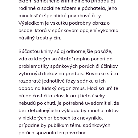
okrem samotného kriminálneho prípadu aj
rodinné a sociálne zázemie páchateľa, jeho
minulosť či špecifické povahové črty.
Výsledkom je vskutku podrobný obraz o
osobe, ktorá v spánkovom opojení vykonala
násilný trestný čin.
Súčasťou knihy sú aj odbornejšie pasáže,
vďaka ktorým sa čitateľ naplno ponorí do
problematiky spánkových porúch či účinkov
vybraných liekov na predpis. Rovnako sú tu
rozobraté jednotlivé fázy spánku a ich
dopad na ľudský organizmus. Hoci sa určite
nájde časť čitateľov, ktorej tieto úseky
nebudú po chuti, je potrebné uvedomiť si, že
bez detailnejšieho výkladu by mnoho faktov
v niektorých príbehoch tak nevyniklo,
prípadne by publikum tému spánkových
porúch spoznalo len povrchne.