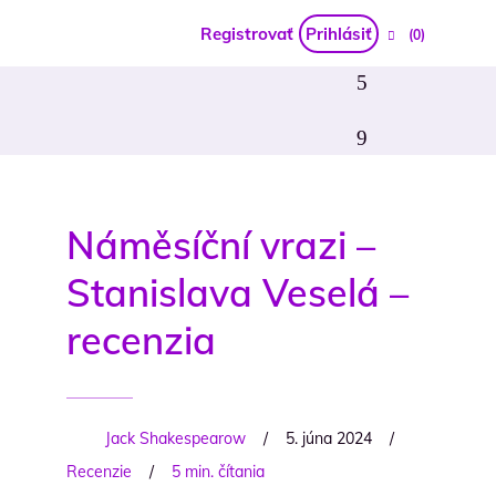
Registrovať
Prihlásiť
(0)
Náměsíční vrazi –
Stanislava Veselá –
recenzia
Jack Shakespearow
/
5. júna 2024
/
Recenzie
/
5 min. čítania