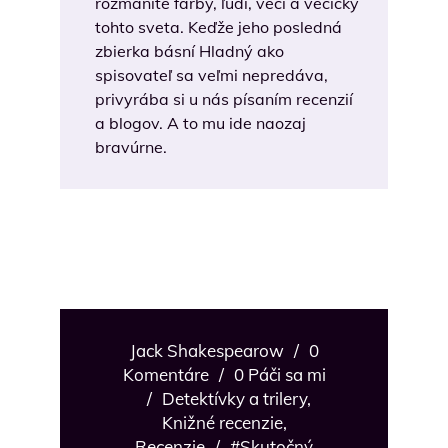
rozmanité farby, ľudí, veci a vecičky
tohto sveta. Keďže jeho posledná
zbierka básní Hladný ako
spisovateľ sa veľmi nepredáva,
privyrába si u nás písaním recenzií
a blogov. A to mu ide naozaj
bravúrne.
Jack Shakespearow
/
0
Komentáre
/
0 Páči sa mi
/
Detektívky a trilery
,
Knižné recenzie
,
Recenzie
/
#Skutočný