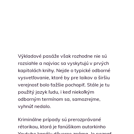
Výkladové pasáže však rozhodne nie sú
rozsiahle a najviac sa vyskytujú v prvých
kapitolách knihy. Nejde o typické odborné
vysvetľovanie, ktoré by pre laikov a širšiu
verejnosť bolo ťažšie pochopiť. Stále je tu
použitý jazyk ľudu, i keď niekoľkým
odborným termínom sa, samozrejme,
vyhnúť nedalo.
Kriminálne prípady sú prerozprávané
rétorikou, ktorá je fanúšikom autorkinho
Youtube kanálu dôverne známa. Je poznať,