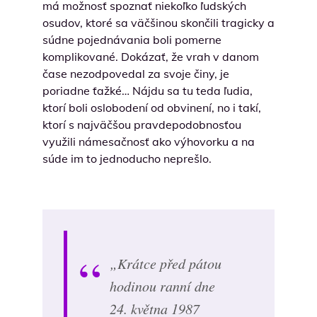
má možnosť spoznať niekoľko ľudských
osudov, ktoré sa väčšinou skončili tragicky a
súdne pojednávania boli pomerne
komplikované. Dokázať, že vrah v danom
čase nezodpovedal za svoje činy, je
poriadne ťažké… Nájdu sa tu teda ľudia,
ktorí boli oslobodení od obvinení, no i takí,
ktorí s najväčšou pravdepodobnosťou
využili námesačnosť ako výhovorku a na
súde im to jednoducho neprešlo.
„Krátce před pátou
hodinou ranní dne
24. května 1987