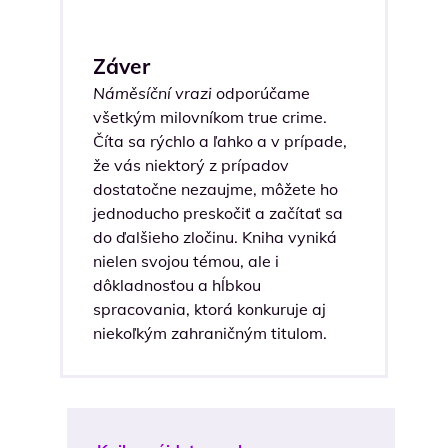
Záver
Náměsíční vrazi
odporúčame
všetkým milovníkom true crime.
Číta sa rýchlo a ľahko a v prípade,
že vás niektorý z prípadov
dostatočne nezaujme, môžete ho
jednoducho preskočiť a začítať sa
do ďalšieho zločinu. Kniha vyniká
nielen svojou témou, ale i
dôkladnosťou a hĺbkou
spracovania, ktorá konkuruje aj
niekoľkým zahraničným titulom.