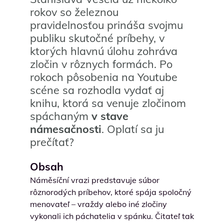
rokov so železnou
pravidelnosťou prináša svojmu
publiku skutočné príbehy, v
ktorých hlavnú úlohu zohráva
zločin v rôznych formách. Po
rokoch pôsobenia na Youtube
scéne sa rozhodla vydať aj
knihu, ktorá sa venuje zločinom
spáchaným
v stave
námesačnosti
. Oplatí sa ju
prečítať?
Obsah
Náměsíční vrazi predstavuje súbor
rôznorodých príbehov, ktoré spája spoločný
menovateľ – vraždy alebo iné zločiny
vykonali ich páchatelia v spánku. Čitateľ tak