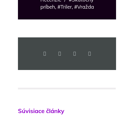
príbeh
,
#Triler
,
#Vražda
Súvisiace články