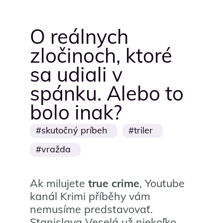
O reálnych
zločinoch, ktoré
sa udiali v
spánku. Alebo to
bolo inak?
skutočný príbeh
triler
vražda
Ak milujete
true crime
, Youtube
kanál Krimi příběhy vám
nemusíme predstavovať.
Stanislava Veselá už niekoľko