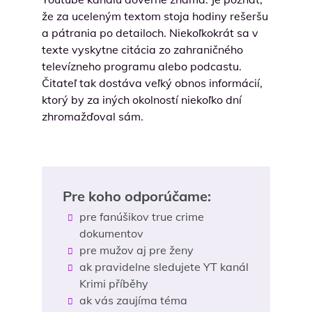
že za uceleným textom stoja hodiny rešeršu
a pátrania po detailoch. Niekoľkokrát sa v
texte vyskytne citácia zo zahraničného
televízneho programu alebo podcastu.
Čitateľ tak dostáva veľký obnos informácií,
ktorý by za iných okolností niekoľko dní
zhromažďoval sám.
Pre koho odporúčame:
pre fanúšikov true crime
dokumentov
pre mužov aj pre ženy
ak pravidelne sledujete YT kanál
Krimi příběhy
ak vás zaujíma téma