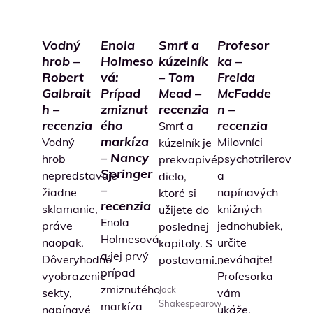
Vodný
Enola
Smrť a
Profesor
hrob –
Holmeso
kúzelník
ka –
Robert
vá:
– Tom
Freida
Galbrait
Prípad
Mead –
McFadde
h –
zmiznut
recenzia
n –
recenzia
ého
recenzia
Smrť a
markíza
Vodný
Milovníci
kúzelník je
– Nancy
hrob
psychotrilerov
prekvapivé
Springer
nepredstavuje
a
dielo,
–
žiadne
napínavých
ktoré si
recenzia
sklamanie,
knižných
užijete do
Enola
práve
jednohubiek,
poslednej
Holmesová
naopak.
určite
kapitoly. S
a jej prvý
Dôveryhodné
neváhajte!
postavami...
prípad
vyobrazenie
Profesorka
zmiznutého
Jack
sekty,
vám
Shakespearow
markíza
napínavé
ukáže,