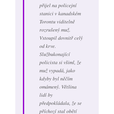
přijel na policejní
stanici v kanadském
Torontu viditelně
rozrušený muž.
Vstoupil dovnitř celý
od krve.
Službukonající
policista si všiml, že
muž vypadá, jako
kdyby byl něčím
omámený. Většina
lidí by
předpokládala, že se
příchozí stal obětí