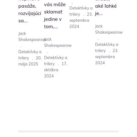
.
vás môže
pasáže,
aké ľahké
Detektívky a
sklamať
rozvíjajúci
je...
trilery
.
23.
jedine v
sa...
septembra
tom,...
Jack
2024
Shakespearow
Jack
.
Jack
Shakespearow
Detektívky a
Shakespearow
.
trilery
.
23.
.
Detektívky a
septembra
Detektívky a
trilery
.
20.
2024
trilery
.
17.
mája 2025
októbra
2024