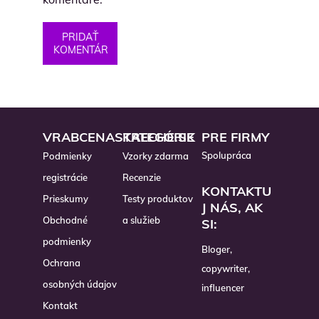
PRIDAŤ
KOMENTÁR
VRABCENASTRECHE.SK
KATEGÓRIE
PRE FIRMY
Spolupráca
Podmienky
Vzorky zdarma
registrácie
Recenzie
KONTAKTU
Prieskumy
Testy produktov
J NÁS, AK
Obchodné
a služieb
SI:
podmienky
Bloger,
Ochrana
copywriter,
osobných údajov
influencer
Kontakt