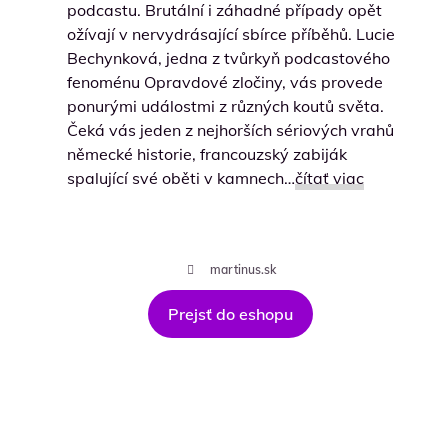
podcastu. Brutální i záhadné případy opět
ožívají v nervydrásající sbírce příběhů. Lucie
Bechynková, jedna z tvůrkyň podcastového
fenoménu Opravdové zločiny, vás provede
ponurými událostmi z různých koutů světa.
Čeká vás jeden z nejhorších sériových vrahů
německé historie, francouzský zabiják
spalující své oběti v kamnech…
čítať viac
martinus.sk
Prejsť do eshopu