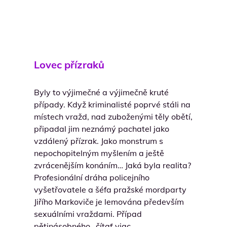
Lovec přízraků
Byly to výjimečné a výjimečně kruté
případy. Když kriminalisté poprvé stáli na
místech vražd, nad zuboženými těly obětí,
připadal jim neznámý pachatel jako
vzdálený přízrak. Jako monstrum s
nepochopitelným myšlením a ještě
zvrácenějším konáním… Jaká byla realita?
Profesionální dráha policejního
vyšetřovatele a šéfa pražské mordparty
Jiřího Markoviče je lemována především
sexuálními vraždami. Případ
pětinásobného…
čítať viac