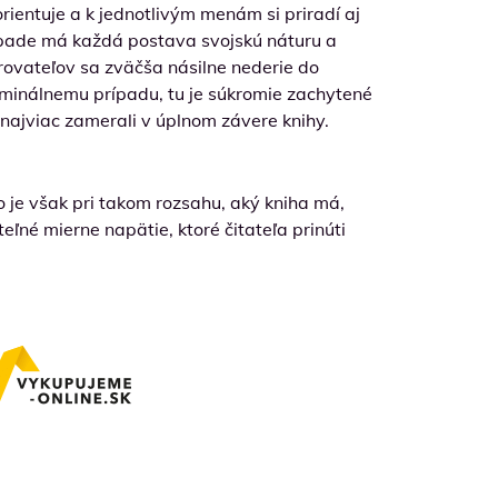
rientuje a k jednotlivým menám si priradí aj
prípade má každá postava svojskú náturu a
trovateľov sa zväčša násilne nederie do
iminálnemu prípadu, tu je súkromie zachytené
najviac zamerali v úplnom závere knihy.
 je však pri takom rozsahu, aký kniha má,
eľné mierne napätie, ktoré čitateľa prinúti