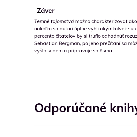
Záver
Temné tajomstvá
možno charakterizovať ako k
nakoľko sa autori úplne vyhli akýmkoľvek sur
percento čitateľov by si trúflo odhadnúť rozu
Sebastian Bergman, po jeho prečítaní sa môže
vyšlo sedem a pripravuje sa ôsma.
Odporúčané knihy