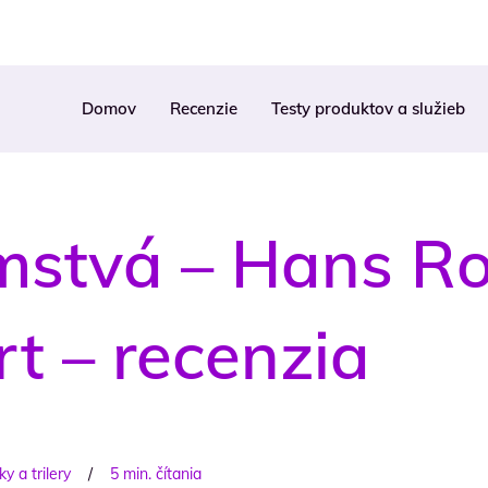
Domov
Recenzie
Testy produktov a služieb
mstvá – Hans Ro
rt – recenzia
y a trilery
/
5 min. čítania