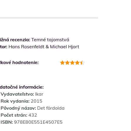
ižná recenzia:
Temné tajomstvá
tor:
Hans Rosenfeldt & Michael Hjort
lkové hodnotenie:
Hodnotenie
4.5
z 5
datočné informácie:
Vydavateľstvo:
Ikar
Rok vydania:
2015
Pôvodný názov:
Det fördolda
Počet strán:
432
ISBN:
978E80E551E4507E5