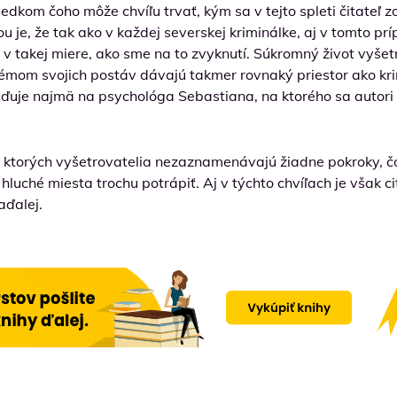
dkom čoho môže chvíľu trvať, kým sa v tejto spleti čitateľ zo
u je, že tak ako v každej severskej kriminálke, aj v tomto 
e v takej miere, ako sme na to zvyknutí. Súkromný život vyše
blémom svojich postáv dávajú takmer rovnaký priestor ako kr
ďuje najmä na psychológa Sebastiana, na ktorého sa autori 
v ktorých vyšetrovatelia nezaznamenávajú žiadne pokroky, čo
uché miesta trochu potrápiť. Aj v týchto chvíľach je však cit
aďalej.