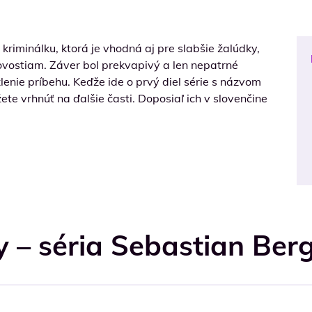
riminálku, ktorá je vhodná aj pre slabšie žalúdky,
ovostiam. Záver bol prekvapivý a len nepatrné
zlenie príbehu. Keďže ide o prvý diel série s názvom
te vrhnúť na ďalšie časti. Doposiaľ ich v slovenčine
 – séria Sebastian Be