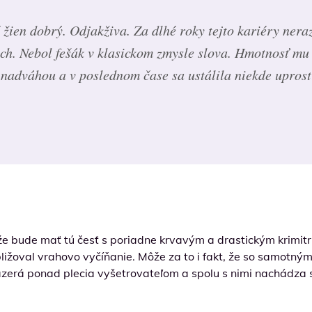
 žien dobrý. Odjakživa. Za dlhé roky tejto kariéry nera
h. Nebol fešák v klasickom zmysle slova. Hmotnosť mu 
nadváhou a v poslednom čase sa ustálila niekde uprost
 že bude mať tú česť s poriadne krvavým a drastickým krimitr
ižoval vrahovo vyčíňanie. Môže za to i fakt, že so samotným 
nazerá ponad plecia vyšetrovateľom a spolu s nimi nachádza s