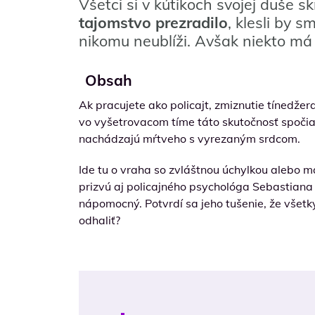
Všetci si v kútikoch svojej duše
tajomstvo prezradilo
, klesli by 
nikomu neublíži. Avšak niekto má 
Obsah
Ak pracujete ako policajt, zmiznutie tínedžer
vo vyšetrovacom tíme táto skutočnosť spočiat
nachádzajú mŕtveho s vyrezaným srdcom.
Ide tu o vraha so zvláštnou úchylkou alebo má 
prizvú aj policajného psychológa Sebastiana
nápomocný. Potvrdí sa jeho tušenie, že všet
odhaliť?