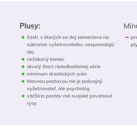
Plusy:
Mín
časti, v ktorých sa dej zameriava na
pr
súkromie vyšetrovateľov, nespomaľujú
pl
dej
nečakaný koniec
skvelý štart niekoľkodielnej série
minimum drastických scén
hlavnou postavou nie je policajný
vyšetrovateľ, ale psychológ
väčšina postáv má svojské povahové
rysy