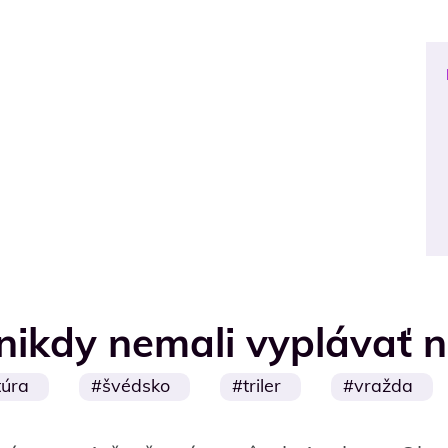
 nikdy nemali vyplávať 
túra
švédsko
triler
vražda