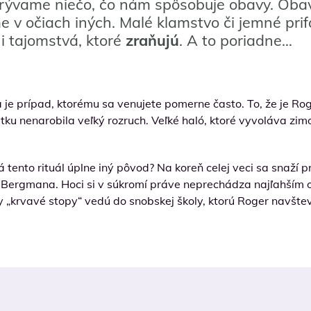
 skrývame niečo, čo nám spôsobuje obavy. Oba
sme v očiach iných. Malé klamstvo či jemné pri
i tajomstvá, ktoré
zraňujú
. A to poriadne…
a je prípad, ktorému sa venujete pomerne často. To, že je Ro
ku nenarobila veľký rozruch. Veľké haló, ktoré vyvoláva zimo
tento rituál úplne iný pôvod? Na koreň celej veci sa snaží pr
 Bergmana. Hoci si v súkromí práve neprechádza najľahším o
ky „krvavé stopy“ vedú do snobskej školy, ktorú Roger navšt