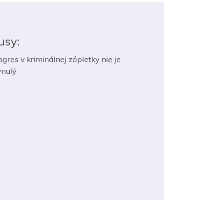
usy:
ogres v kriminálnej zápletky nie je
ynulý