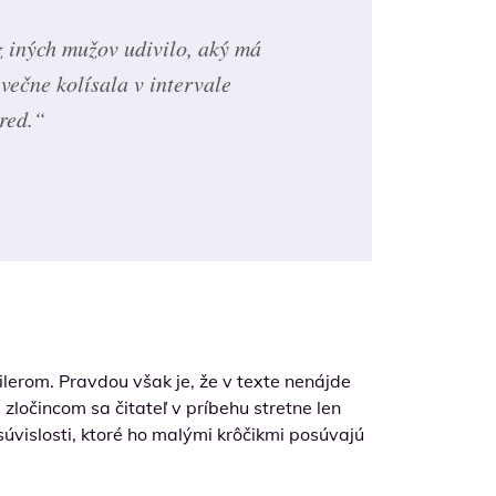
z iných mužov udivilo, aký má
večne kolísala v intervale
red.“
ilerom. Pravdou však je, že v texte nenájde
zločincom sa čitateľ v príbehu stretne len
úvislosti, ktoré ho malými krôčikmi posúvajú