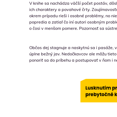
V knihe sa nachádza väčší počet postáv, dôsle
ich charaktery a povahové črty. Zaujímavosťo
okrem prípadu rieši i osobné problémy, no ni
popredia a zatiaľ čo iní autori osobným pro
o čosi v menšom pomere. Pozornosť sa sústre
Občas dej stagnuje a naskytnú sa i pasáže, 
úplne bežný jav. Nedočkavcov ale môžu tieto hl
ponoriť sa do príbehu a postupovať v ňom i n