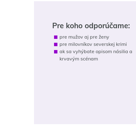
Pre koho odporúčame:
pre mužov aj pre ženy
pre milovníkov severskej krimi
ak sa vyhýbate opisom násilia a
krvavým scénam