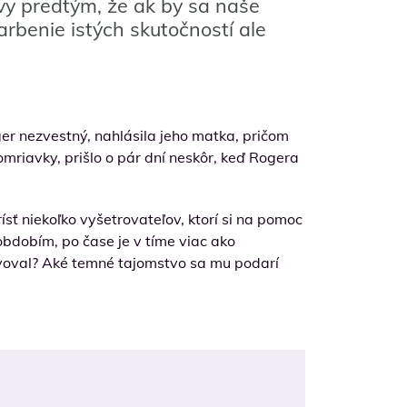
vy predtým, že ak by sa naše
farbenie istých skutočností ale
ger nezvestný, nahlásila jeho matka, pričom
mriavky, prišlo o pár dní neskôr, keď Rogera
ísť niekoľko vyšetrovateľov, ktorí si na pomoc
bdobím, po čase je v tíme viac ako
evoval? Aké temné tajomstvo sa mu podarí