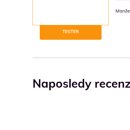
Manžel
TESTER
Naposledy recen