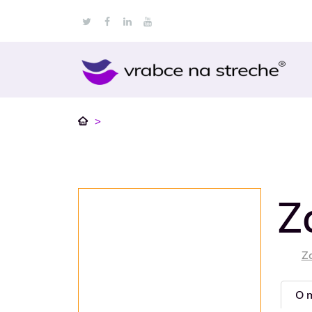
>
Z
Z
O 