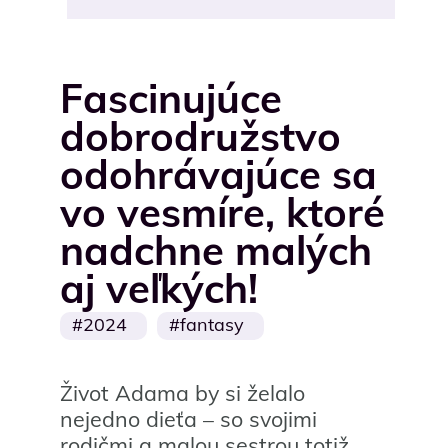
Fascinujúce
dobrodružstvo
odohrávajúce sa
vo vesmíre, ktoré
nadchne malých
aj veľkých!
2024
fantasy
Život Adama by si želalo
nejedno dieťa – so svojimi
rodičmi a malou sestrou totiž