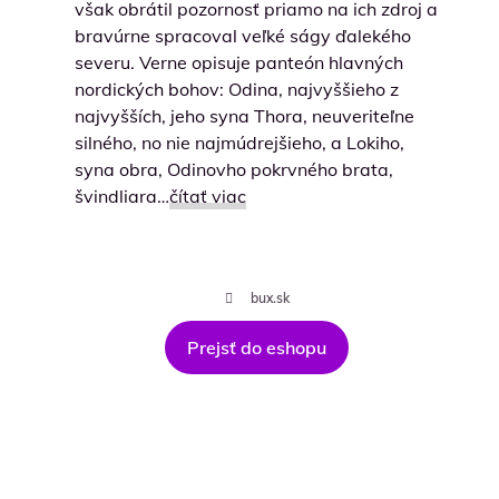
však obrátil pozornosť priamo na ich zdroj a
bravúrne spracoval veľké ságy ďalekého
severu. Verne opisuje panteón hlavných
nordických bohov: Odina, najvyššieho z
najvyšších, jeho syna Thora, neuveriteľne
silného, no nie najmúdrejšieho, a Lokiho,
syna obra, Odinovho pokrvného brata,
švindliara…
čítať viac
bux.sk
Prejsť do eshopu