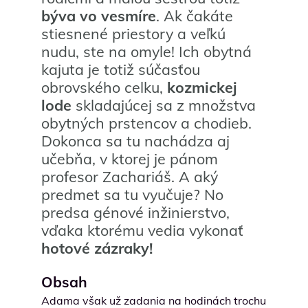
býva vo vesmíre
. Ak čakáte
stiesnené priestory a veľkú
nudu, ste na omyle! Ich obytná
kajuta je totiž súčasťou
obrovského celku,
kozmickej
lode
skladajúcej sa z množstva
obytných prstencov a chodieb.
Dokonca sa tu nachádza aj
učebňa, v ktorej je pánom
profesor Zachariáš. A aký
predmet sa tu vyučuje? No
predsa génové inžinierstvo,
vďaka ktorému vedia vykonať
hotové zázraky!
Obsah
Adama však už zadania na hodinách trochu