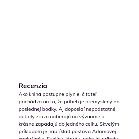
Recenzia
Ako kniha postupne plynie, čitateľ
prichádza na to, že príbeh je premyslený do
poslednej bodky. Aj doposiaľ nepodstatné
detaily zrazu naberajú na význame a
krásne zapadajú do jedného celku. Skvelým
príkladom je napríklad postava Adamovej
spolužiačky Evelíny, ktorá v polovici príbehu