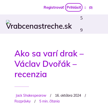
Registrovať
Prihlásiť
(0)
Ako sa varí drak –
Václav Dvořák –
recenzia
Jack Shakespearow
/
16. októbra 2024
/
Rozprávky
/
5 min. čítania