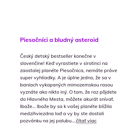
Piesočníci a bludný asteroid
Český detský bestseller konečne v
slovenčine! Keď vyrastiete v sirotinci na
zaostalej planéte Piesočnica, nemáte práve
super vyhliadky. A je úplne jedno, že sa v
baniach vykopaných mimozemskou rasou
vyznáte ako nikto iný. O tom, že raz pôjdete
do Hlavného Mesta, môžete akurát snívať.
Ibaže… Ibaže by sa k vašej planéte blížila
medzihviezdna loď a vy by ste dostali
pozvánku na jej palubu….
čítať viac