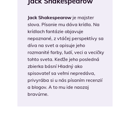
Jack Shakespearow
Jack Shakespearow
je majster
slova. Písanie mu dáva krídla. Na
krídlach fantázie objavuje
nepoznané, z vtáčej perspektívy sa
díva na svet a opisuje jeho
rozmanité farby, ľudí, veci a vecičky
tohto sveta. Keďže jeho posledná
zbierka básní Hladný ako
spisovateľ sa veľmi nepredáva,
privyrába si u nás písaním recenzií
a blogov. A to mu ide naozaj
bravúrne.