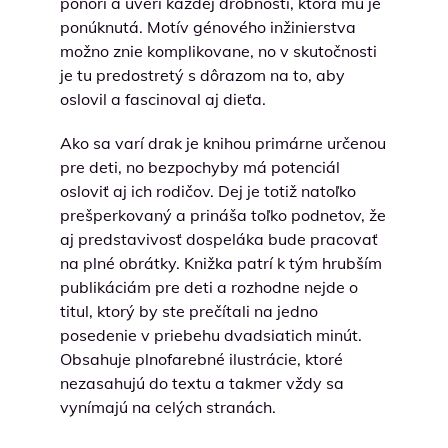
ponorí a uverí každej drobnosti, ktorá mu je
ponúknutá. Motív génového inžinierstva
možno znie komplikovane, no v skutočnosti
je tu predostretý s dôrazom na to, aby
oslovil a fascinoval aj dieťa.
Ako sa varí drak je knihou primárne určenou
pre deti, no bezpochyby má potenciál
osloviť aj ich rodičov. Dej je totiž natoľko
prešperkovaný a prináša toľko podnetov, že
aj predstavivosť dospeláka bude pracovať
na plné obrátky. Knižka patrí k tým hrubším
publikáciám pre deti a rozhodne nejde o
titul, ktorý by ste prečítali na jedno
posedenie v priebehu dvadsiatich minút.
Obsahuje plnofarebné ilustrácie, ktoré
nezasahujú do textu a takmer vždy sa
vynímajú na celých stranách.