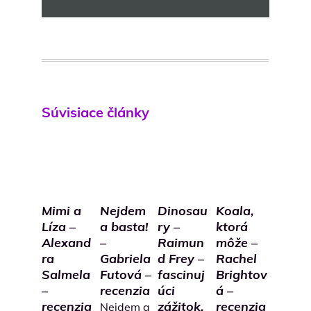
Súvisiace články
Mimi a
Nejdem
Dinosau
Koala,
Líza –
a basta!
ry –
ktorá
Alexand
–
Raimun
môže –
ra
Gabriela
d Frey –
Rachel
Salmela
Futová –
fascinuj
Brightov
–
recenzia
úci
á –
recenzia
zážitok,
recenzia
Nejdem a