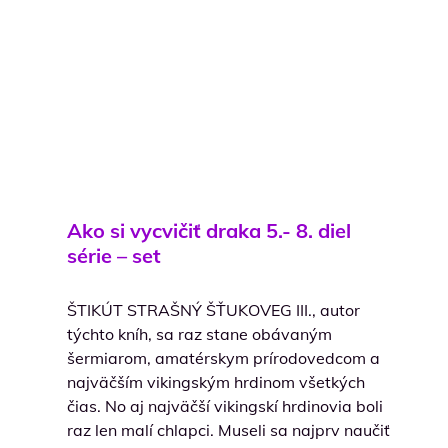
Ako si vycvičiť draka 5.- 8. diel
série – set
ŠTIKÚT STRAŠNÝ ŠŤUKOVEG III., autor
týchto kníh, sa raz stane obávaným
šermiarom, amatérskym prírodovedcom a
najväčším vikingským hrdinom všetkých
čias. No aj najväčší vikingskí hrdinovia boli
raz len malí chlapci. Museli sa najprv naučiť