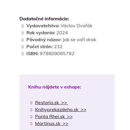
Hodnotenie
4.7
z 5
Dodatočné informácie:
Vydavateľstvo:
Václav Dvořák
Rok vydania:
2024
Pôvodný názov:
Jak se vaří drak
Počet strán:
232
ISBN:
978809085782
Knihu nájdete v eshope:
Restorio.sk >>
Knihyprekazdeho.sk >>
Panta Rhei.sk >>
Martinus.sk >>