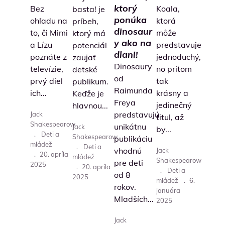
ktorý
Bez
Koala,
basta! je
ponúka
ohľadu na
ktorá
príbeh,
dinosaur
to, či Mimi
môže
ktorý má
y ako na
a Lízu
predstavuje
potenciál
dlani!
poznáte z
jednoduchý,
zaujať
Dinosaury
televízie,
no pritom
detské
od
prvý diel
tak
publikum.
Raimunda
ich...
krásny a
Keďže je
Freya
jedinečný
hlavnou...
predstavujú
Jack
titul, až
Shakespearow
unikátnu
Jack
by...
.
Deti a
Shakespearow
publikáciu
mládež
.
Deti a
vhodnú
Jack
.
20. apríla
mládež
Shakespearow
pre deti
2025
.
20. apríla
.
Deti a
od 8
2025
mládež
.
6.
rokov.
januára
Mladších...
2025
Jack