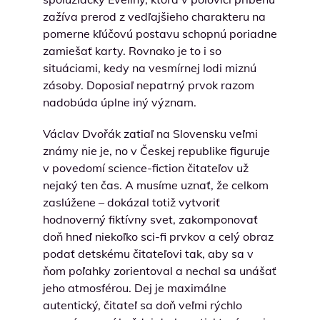
zažíva prerod z vedľajšieho charakteru na
pomerne kľúčovú postavu schopnú poriadne
zamiešať karty. Rovnako je to i so
situáciami, kedy na vesmírnej lodi miznú
zásoby. Doposiaľ nepatrný prvok razom
nadobúda úplne iný význam.
Václav Dvořák zatiaľ na Slovensku veľmi
známy nie je, no v Českej republike figuruje
v povedomí science-fiction čitateľov už
nejaký ten čas. A musíme uznať, že celkom
zaslúžene – dokázal totiž vytvoriť
hodnoverný fiktívny svet, zakomponovať
doň hneď niekoľko sci-fi prvkov a celý obraz
podať detskému čitateľovi tak, aby sa v
ňom poľahky zorientoval a nechal sa unášať
jeho atmosférou. Dej je maximálne
autentický, čitateľ sa doň veľmi rýchlo