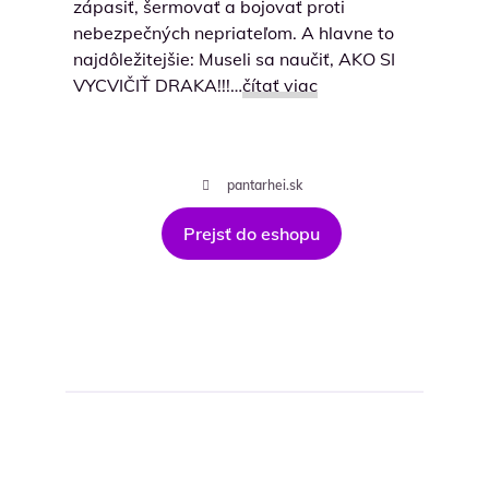
zápasiť, šermovať a bojovať proti
nebezpečných nepriateľom. A hlavne to
najdôležitejšie: Museli sa naučiť, AKO SI
VYCVIČIŤ DRAKA!!!…
čítať viac
pantarhei.sk
Prejsť do eshopu