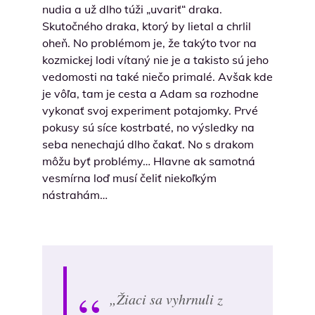
nudia a už dlho túži „uvariť“ draka.
Skutočného draka, ktorý by lietal a chrlil
oheň. No problémom je, že takýto tvor na
kozmickej lodi vítaný nie je a takisto sú jeho
vedomosti na také niečo primalé. Avšak kde
je vôľa, tam je cesta a Adam sa rozhodne
vykonať svoj experiment potajomky. Prvé
pokusy sú síce kostrbaté, no výsledky na
seba nenechajú dlho čakať. No s drakom
môžu byť problémy… Hlavne ak samotná
vesmírna loď musí čeliť niekoľkým
nástrahám…
„Žiaci sa vyhrnuli z