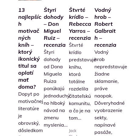
13
Štyri
Štvrté
Vodný
najlepšíc
dohody
krídlo –
hrob –
h
– Don
Rebecca
Robert
motivač
Miguel
Yarros –
Galbrait
ných
Ruiz –
recenzia
h –
kníh –
recenzia
recenzia
Štvrté
ktorý
Štyri
Vodný
krídlo
ikonický
dohody
hrob
predstavuje
titul sa
od Dona
nepredstavuje
knihu,
oplatí
Miguela
žiadne
ktorá
mať
Ruiza
sklamanie,
totálne
doma?
ponúkajú
práve
rozdelila
Dopyt po
jednoduchý,
naopak.
čitateľskú
motivačnej
no hlboký
Dôveryhodné
komunitu,
literatúre
návod na
vyobrazenie
a čo je na
je
zmenu
sekty,
tom...
obrovský,
myslenia...
napínavé
dôsledkom
Jack
pasáže,