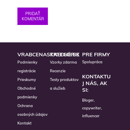
PRIDAŤ
KOMENTÁR
VRABCENASTRECHE.SK
KATEGÓRIE
PRE FIRMY
Spolupráca
Podmienky
Vzorky zdarma
registrácie
Recenzie
KONTAKTU
Prieskumy
Testy produktov
J NÁS, AK
Obchodné
a služieb
SI:
podmienky
Bloger,
Ochrana
copywriter,
osobných údajov
influencer
Kontakt