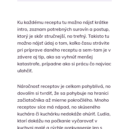
Ku každému receptu tu možno nájsť krátke
intro, zoznam potrebných surovín a postup,
ktorý je skôr stručnejší, no trefný. Takisto tu
možno nájsť údaj o tom, koľko času strávite
pri príprave daného receptu a sem-tam je v
závere aj tip, ako sa vyhnúť menšej
katastrofe, prípadne ako si prácu čo najviac
uľahčiť.
Náročnosť receptov je celkom pohyblivá, no
dovolím si tvrdiť, že sa pohybuje na hranici
začiatočníka až mierne pokročilého. Mnoho
receptov síce má nápad, no skúseného
kuchára či kuchárku nedokáže ohúriť. Ľudia,
ktorí dokážu na počkanie vyčarovať v
kuchyni malé a rýchle prekvapenie len s