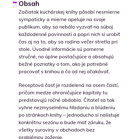
Obsah
Začiatok kuchárskej knihy pôsobí nesmierne
sympaticky a mierne apeluje na svoje
publikum, aby sa nebálo vyzvať na súboj
každodenné povinnosti a popri nich si urobiť
čas aj na to, aby sa rodina večer stretla pri
stole. Úvodné informácie sú pomerne
stručné, no úplne postačujúce a obsahujú
bežné poznatky o tom, ako je potrebné
pracovať s knihou a čo od nej očakávať.
Receptová časť je rozdelená na osem častí,
pričom medze ohraničujúce kapitoly tu
predstavujú ročné obdobia. Čitateľ sa tak
vyhne nezmyselnému hľadaniu a blúdeniu
po stránkach knihy – jednoducho si nalistuje
konkrétnu sezónu a bude mať záruku, že
všetky suroviny v obchodoch bez
problémov zoženie.