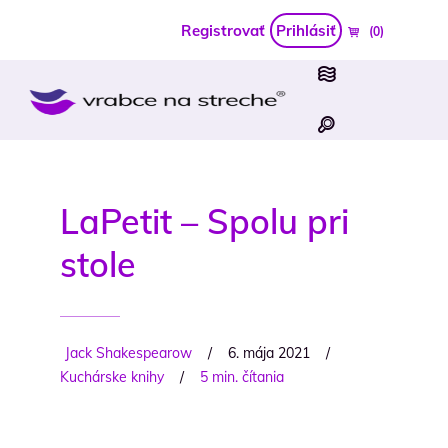
Registrovať
Prihlásiť
(0)
LaPetit – Spolu pri
stole
Jack Shakespearow
/
6. mája 2021
/
Kuchárske knihy
/
5 min. čítania