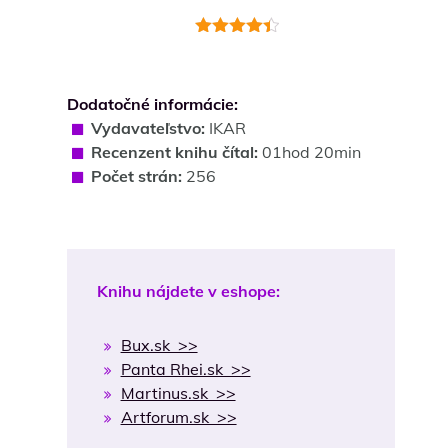
Hodnotenie
4.5
z 5
Dodatočné informácie:
Vydavateľstvo:
IKAR
Recenzent knihu čítal:
01hod 20min
Počet strán:
256
Knihu nájdete v eshope:
Bux.sk >>
Panta Rhei.sk >>
Martinus.sk >>
Artforum.sk >>