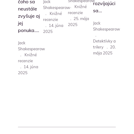
Shakespearow
čoho sa
Jack
rozvíjajúci
.
Knižné
Shakespearow
neustále
sa...
recenzie
.
Knižné
zvyšuje aj
.
25. mája
recenzie
jej
Jack
2025
.
14. júna
Shakespearow
ponuka....
2025
.
Detektívky a
Jack
trilery
.
20.
Shakespearow
mája 2025
.
Knižné
recenzie
.
14. júna
2025