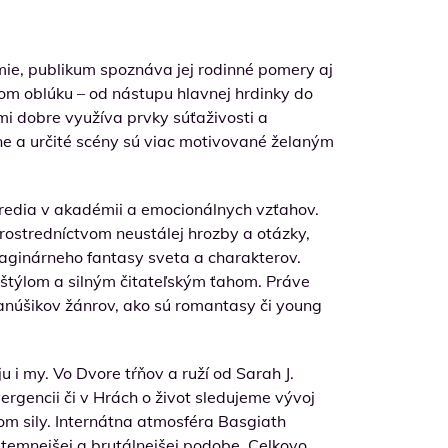
mie, publikum spoznáva jej rodinné pomery aj
nom oblúku – od nástupu hlavnej hrdinky do
mi dobre využíva prvky súťaživosti a
ľne a určité scény sú viac motivované želaným
tredia v akadémii a emocionálnych vzťahov.
prostredníctvom neustálej hrozby a otázky,
maginárneho fantasy sveta a charakterov.
m štýlom a silným čitateľským ťahom. Práve
 fanúšikov žánrov, ako sú romantasy či young
 i my. Vo Dvore tŕňov a ruží od Sarah J.
rgencii či v Hrách o život sledujeme vývoj
om sily. Internátna atmosféra Basgiath
temnejšej a brutálnejšej podobe. Celkovo