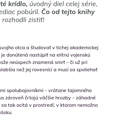
té krídlo,
úvodný diel celej série,
ediac pobúril.
Čo od tejto knihy
rozhodli zistiť!
 svojho otca a študovať v tichej akademickej
 je donútená nastúpiť na elitnú vojenskú
etože neúspech znamená smrť – či už pri
labšia než jej rovesníci a musí sa spoliehať
jimi spolubojovníkmi – vrátane tajomného
 sa zároveň črtajú väčšie hrozby – záhadné
t sa tak ocitá v prostredí, v ktorom nemožno
lásku.