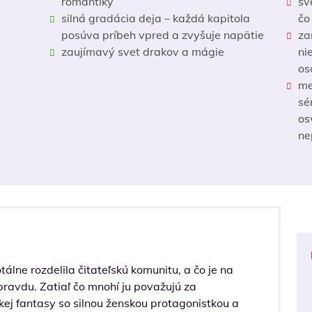
romantiky
sv
silná gradácia deja – každá kapitola
čo
posúva príbeh vpred a zvyšuje napätie
za
zaujímavý svet drakov a mágie
ni
os
me
sé
os
ne
tálne rozdelila čitateľskú komunitu, a čo je na
pravdu. Zatiaľ čo mnohí ju považujú za
kej fantasy so silnou ženskou protagonistkou a