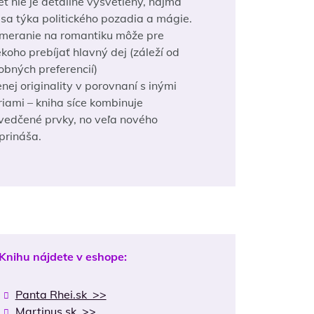
et nie je detailne vysvetlený, najmä
 sa týka politického pozadia a mágie.
meranie na romantiku môže pre
ekoho prebíjať hlavný dej (záleží od
obných preferencií)
nej originality v porovnaní s inými
riami – kniha síce kombinuje
vedčené prvky, no veľa nového
prináša.
Knihu nájdete v eshope:
Panta Rhei.sk >>
Martinus.sk >>