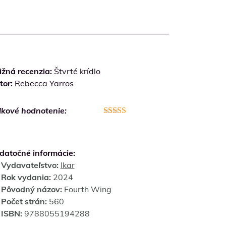
ižná recenzia:
Štvrté krídlo
tor:
Rebecca Yarros
lkové hodnotenie:
Hodnotenie
4.3
z 5
datočné informácie:
Vydavateľstvo:
Ikar
Rok vydania:
2024
Pôvodný názov:
Fourth Wing
Počet strán:
560
ISBN:
9788055194288