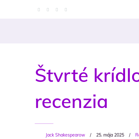
Štvrté krídl
recenzia
Jack Shakespearow
/
25. mája 2025
/
R