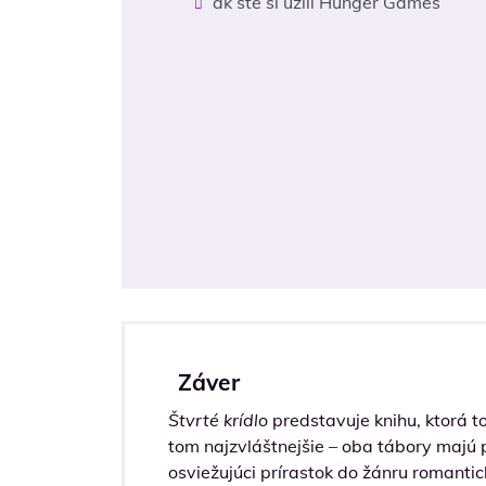
ak ste si užili Hunger Games
Záver
Štvrté krídlo
predstavuje knihu, ktorá to
tom najzvláštnejšie – oba tábory majú 
osviežujúci prírastok do žánru romantic