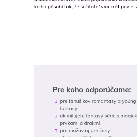
kniha pôsobí tak, že si čitateľ viackrát povi
Pre koho odporúčame:
pre fanúšikov romantasy a young
fantasy
ak milujete fantasy série s magic
prvkami a drakmi
pre mužov aj pre ženy