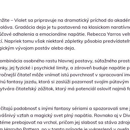
mžite – Violet sa pripravuje na dramatický príchod do akadé
voláva. Gradácia deja je tu postavená na klasickom naratív
ľúčové odhalenia a emocionálne napätie. Rebecca Yarros veľ
ätí. Napriek tomu však niektoré zápletky pôsobia predvídate
ogickým vývojom postáv alebo deja.
 kombinácia osobného rastu hlavnej postavy, súťažného pros
y, jej fyzické i psychické limity, a zároveň buduje napätie 
očnejší čitateľ môže vnímať istú povrchnosť v spracovaní i
ľnú fantasy jazdu, ktorá si zaslúži pozornosť svojím pútavý
vytvára čitateľský zážitok, ktorý má potenciál osloviť najmä
čítajú podobnosť s inými fantasy sériami a spozorovali sme ju
vášnivý vzťah a magický svet plný napätia. Rovnako aj v Dive
éme prebojovať na vrchol, pričom jej slabosť sa stáva zdroj
Harryho Pottera, no v tomto prípade je vykreslená v oveľa 