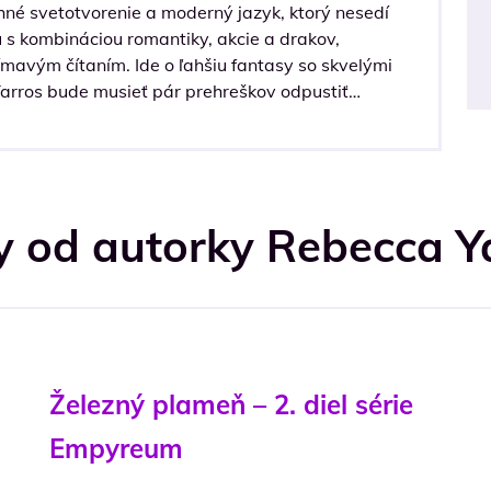
chné svetotvorenie a moderný jazyk, ktorý nesedí
u s kombináciou romantiky, akcie a drakov,
ímavým čítaním. Ide o ľahšiu fantasy so skvelými
Yarros bude musieť pár prehreškov odpustiť…
 od autorky Rebecca Y
Železný plameň – 2. diel série
Empyreum