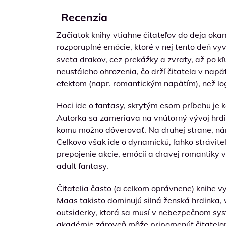
Recenzia
Začiatok knihy vtiahne čitateľov do deja oka
rozporuplné emócie, ktoré v nej tento deň vy
sveta drakov, cez prekážky a zvraty, až po k
neustáleho ohrozenia, čo drží čitateľa v nap
efektom (napr. romantickým napätím), než l
Hoci ide o fantasy, skrytým esom príbehu je
Autorka sa zameriava na vnútorný vývoj hrdink
komu možno dôverovať. Na druhej strane, nár
Celkovo však ide o dynamickú, ľahko strávite
prepojenie akcie, emócií a dravej romantiky 
adult fantasy.
Čitatelia často (a celkom oprávnene) knihe vy
Maas takisto dominujú silná ženská hrdinka, 
outsiderky, ktorá sa musí v nebezpečnom syst
akadémie zároveň môže pripomenúť čitateľom 