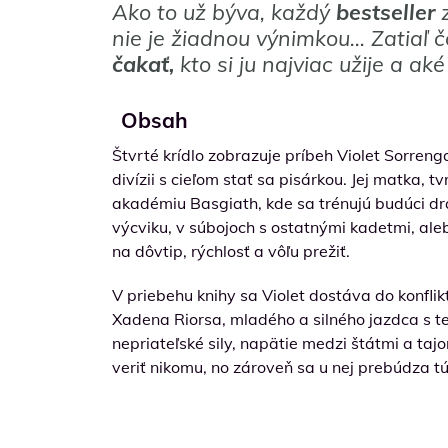
Ako to už býva, každý
bestseller
z
nie je žiadnou výnimkou… Zatiaľ čo
čakať,
kto si ju najviac užije a aké
Obsah
Štvrté krídlo zobrazuje príbeh Violet Sorren
divízii s cieľom stať sa pisárkou. Jej matka,
akadémiu Basgiath, kde sa trénujú budúci drač
výcviku, v súbojoch s ostatnými kadetmi, aleb
na dôvtip, rýchlosť a vôľu prežiť.
V priebehu knihy sa Violet dostáva do konfli
Xadena Riorsa, mladého a silného jazdca s te
nepriateľské sily, napätie medzi štátmi a taj
veriť nikomu, no zároveň sa u nej prebúdza túž