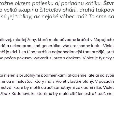
ožne okrem potlesku aj poriadnu kritiku.
Štvr
 veľkú skupinu čitateľov ohúril, druhú takpov
 sú jej trhliny, ak nejaké vôbec má? To sme sa 
gailovej, mladej ženy, ktorá mala pôvodne kráčať v šľapajach
 tvrdá a nekompromisná generálka, však rozhodne inak – Violet
í jazdci. Len tí najtvrdší a najodhodlanejší tam prežijú, pr
o počas pokusov vytvoriť si puto s drakom. Violet je fyzicky s
ktu nielen s brutálnymi podmienkami akadémie, ale aj so svo
mnou minulosťou, ktorý má s Violet vlastné plány. V pozadí
omstvá, ktoré by mohli otrasť samotnými základmi ríše. Viole
ba k Xadenovi, ku ktorému by mala cítiť len ostražitosť, nie 