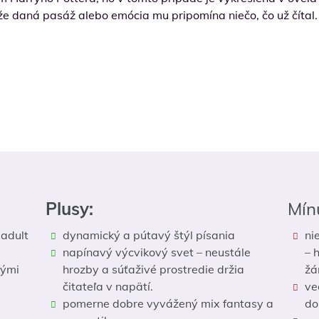
e, že daná pasáž alebo emócia mu pripomína niečo, čo už čítal.
Plusy:
Mín
 adult
dynamický a pútavý štýl písania
ni
napínavý výcvikový svet – neustále
– 
kými
hrozby a súťaživé prostredie držia
žá
čitateľa v napätí.
ve
pomerne dobre vyvážený mix fantasy a
do