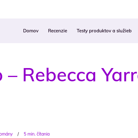
Domov
Recenzie
Testy produktov a služieb
o – Rebecca Yarr
omány
/
5 min. čítania