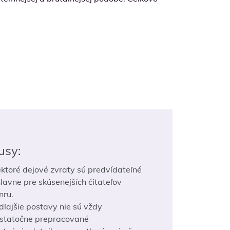
usy:
ektoré dejové zvraty sú predvídateľné
hlavne pre skúsenejších čitateľov
nru.
dľajšie postavy nie sú vždy
statočne prepracované