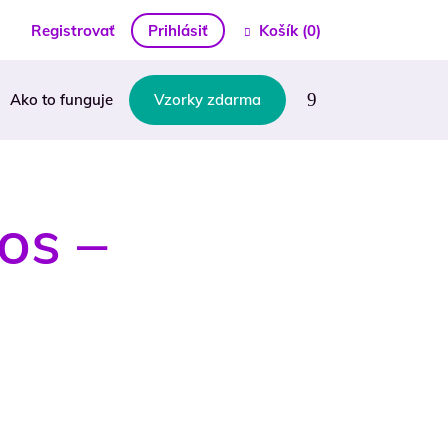
Registrovať
Prihlásiť
Košík
(0)
Ako to funguje
Vzorky zdarma
os –