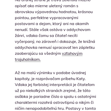
opísať ako mierne uletený román s
obrovskou výpovednou hodnotou, krásnou
pointou, perfektne vypracovanými
postavami a dejom, ktorý ani na okamih
nenudí. Stále však ostáva v oddychovom
žánri, vďaka čomu sa čitateľ necíti
vyčerpaný, no zároveň i dokazuje, že knižná
oddychovka nemusí spracovať len zápletku
zaoberajúcu sa všedným
vzťahovým
trojuholníkom.
Až na malú výnimku v podobe úvodnej
kapitoly, je rozprávačom príbehu Katy.
Vďaka jej farbistej interpretácii je čitateľom
už po niekoľkých stranách zrejmé, že táto
osôbka je poriadne číslo a spolu s ostatnými
charaktermi rozohrá ostrovtipnú a nikým či
ničím nenapodobiteľnú hru. Postavy v tomto