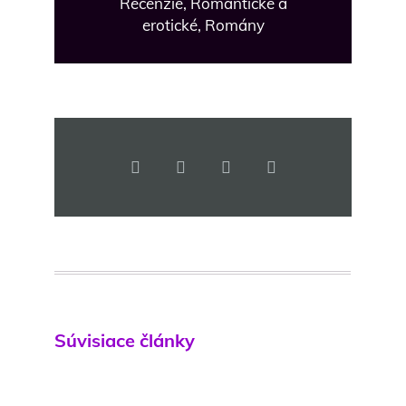
Recenzie
,
Romantické a
erotické
,
Romány
Súvisiace články