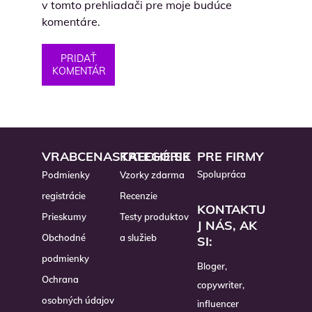
v tomto prehliadači pre moje budúce
komentáre.
PRIDAŤ
KOMENTÁR
VRABCENASTRECHE.SK
KATEGÓRIE
PRE FIRMY
Spolupráca
Podmienky
Vzorky zdarma
registrácie
Recenzie
KONTAKTU
Prieskumy
Testy produktov
J NÁS, AK
Obchodné
a služieb
SI:
podmienky
Bloger,
Ochrana
copywriter,
osobných údajov
influencer