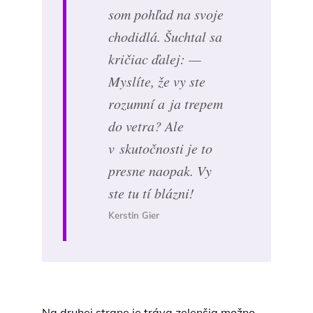
som pohľad na svoje
chodidlá. Šuchtal sa
kričiac ďalej: —
Myslíte, že vy ste
rozumní a ja trepem
do vetra? Ale
v skutočnosti je to
presne naopak. Vy
ste tu tí blázni!
Kerstin Gier
Na druhej strane je tráva zelenšia možno