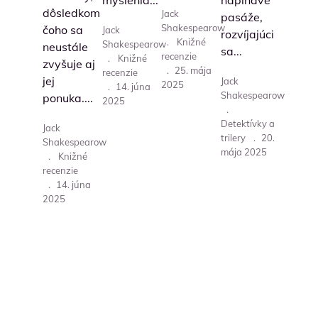
myslenia...
napínavé
dôsledkom
Jack
pasáže,
Shakespearow
čoho sa
Jack
rozvíjajúci
.
Knižné
Shakespearow
neustále
sa...
recenzie
.
Knižné
zvyšuje aj
.
25. mája
recenzie
jej
Jack
2025
.
14. júna
Shakespearow
ponuka....
2025
.
Detektívky a
Jack
trilery
.
20.
Shakespearow
mája 2025
.
Knižné
recenzie
.
14. júna
2025