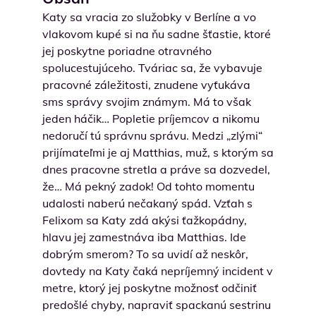
Katy sa vracia zo služobky v Berlíne a vo
vlakovom kupé si na ňu sadne šťastie, ktoré
jej poskytne poriadne otravného
spolucestujúceho. Tváriac sa, že vybavuje
pracovné záležitosti, znudene vyťukáva
sms správy svojim známym. Má to však
jeden háčik… Popletie príjemcov a nikomu
nedoručí tú správnu správu. Medzi „zlými“
prijímateľmi je aj Matthias, muž, s ktorým sa
dnes pracovne stretla a práve sa dozvedel,
že… Má pekný zadok! Od tohto momentu
udalosti naberú nečakaný spád. Vzťah s
Felixom sa Katy zdá akýsi ťažkopádny,
hlavu jej zamestnáva iba Matthias. Ide
dobrým smerom? To sa uvidí až neskôr,
dovtedy na Katy čaká nepríjemný incident v
metre, ktorý jej poskytne možnosť odčiniť
predošlé chyby, napraviť spackanú sestrinu