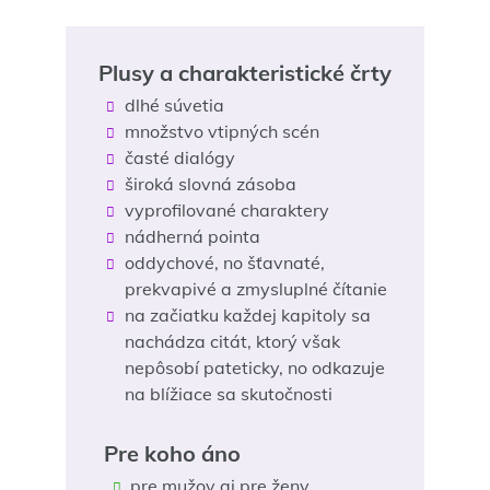
Plusy a charakteristické črty
dlhé súvetia
množstvo vtipných scén
časté dialógy
široká slovná zásoba
vyprofilované charaktery
nádherná pointa
oddychové, no šťavnaté,
prekvapivé a zmysluplné čítanie
na začiatku každej kapitoly sa
nachádza citát, ktorý však
nepôsobí pateticky, no odkazuje
na blížiace sa skutočnosti
Pre koho áno
pre mužov aj pre ženy