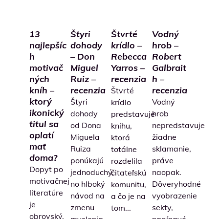
13
Štyri
Štvrté
Vodný
najlepšíc
dohody
krídlo –
hrob –
h
– Don
Rebecca
Robert
motivač
Miguel
Yarros –
Galbrait
ných
Ruiz –
recenzia
h –
kníh –
recenzia
recenzia
Štvrté
ktorý
Štyri
Vodný
krídlo
ikonický
dohody
hrob
predstavuje
titul sa
od Dona
nepredstavuje
knihu,
oplatí
Miguela
žiadne
ktorá
mať
Ruiza
sklamanie,
totálne
doma?
ponúkajú
práve
rozdelila
Dopyt po
jednoduchý,
naopak.
čitateľskú
motivačnej
no hlboký
Dôveryhodné
komunitu,
literatúre
návod na
vyobrazenie
a čo je na
je
zmenu
sekty,
tom...
obrovský,