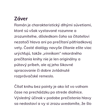
Záver
Román je charakteristický dlhými súvetiami,
ktoré sú však vystavané rozumne a
zrozumiteľne, dôsledkom čoho sa čitateľovi
nezatočí hlava ani po prečítaní päťriadkovej
vety. Časté dialógy navyše čítanie ešte viac
urýchľujú, takže „vinníkom“ rekordného
prečítania knihy nie je len originálny a
pútavý príbeh, ale aj jeho šikovné
spracovanie či dobre zvládnuté
rozprávačské remeslo.
Čítať knihu bez pointy je ako ísť vo voľnom
čase na prechádzku po strede diaľnice.
Výsledný účinok v podobe prečistenia hlavy
sa nedostaví a vy si zrazu uvedomíte, že šlo