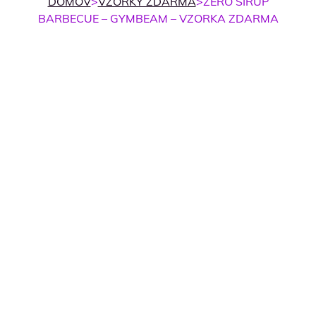
DOMOV
>
VZORKY ZDARMA
>
ZERO SIRUP
BARBECUE – GYMBEAM – VZORKA ZDARMA
Vzorky zdarma