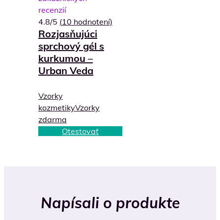
recenzií
4.8/5
(
10
hodnotení)
Rozjasňujúci
sprchový gél s
kurkumou –
Urban Veda
Vzorky
kozmetiky
Vzorky
zdarma
Otestovať
Napísali o produkte