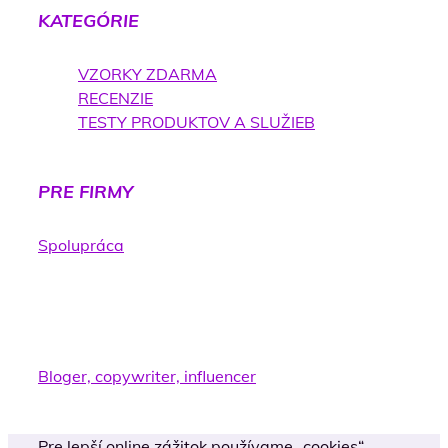
KATEGÓRIE
VZORKY ZDARMA
RECENZIE
TESTY PRODUKTOV A SLUŽIEB
PRE FIRMY
Spolupráca
KONTAKTUJ NÁS, AK SI:
Bloger, copywriter, influencer
Pre lepší online zážitok používame „cookies“.