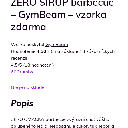
ZERO SIRUP barbecue
– GymBeam – vzorka
zdarma
Vzorku poskytol
GymBeam
Hodnotenie
4.50
z 5 na základe
18
zákazníckych
recenzií
4.5/5
(
18
hodnotení)
60
Crumbs
Nie je na sklade
Popis
ZERO OMÁČKA barbecue zvýrazní chuť vášho
obľúbeného jedla. Neobsahuje cukor, tuk, lepok a