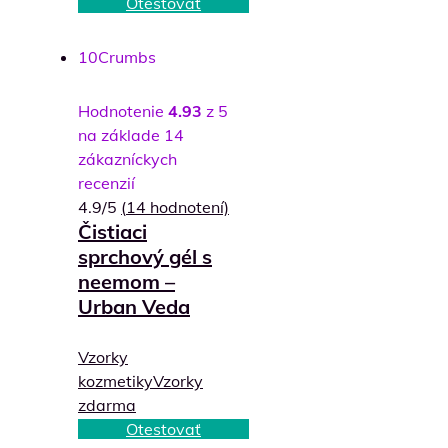
Otestovať
10
Crumbs
Hodnotenie
4.93
z 5
na základe
14
zákazníckych
recenzií
4.9/5
(
14
hodnotení)
Čistiaci
sprchový gél s
neemom –
Urban Veda
Vzorky
kozmetiky
Vzorky
zdarma
Otestovať