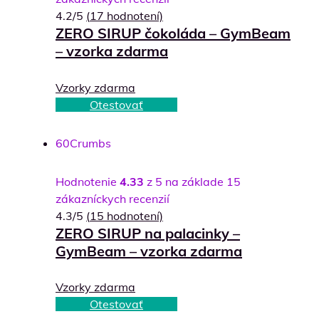
4.2/5
(
17
hodnotení)
ZERO SIRUP čokoláda – GymBeam
– vzorka zdarma
Vzorky zdarma
Otestovať
60
Crumbs
Hodnotenie
4.33
z 5 na základe
15
zákazníckych recenzií
4.3/5
(
15
hodnotení)
ZERO SIRUP na palacinky –
GymBeam – vzorka zdarma
Vzorky zdarma
Otestovať