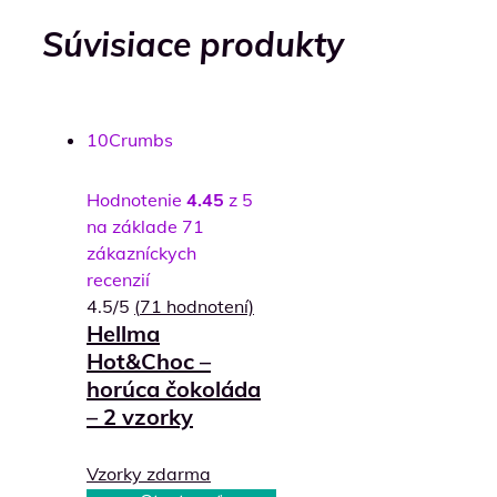
Súvisiace produkty
10
Crumbs
Hodnotenie
4.45
z 5
na základe
71
zákazníckych
recenzií
4.5/5
(
71
hodnotení)
Hellma
Hot&Choc –
horúca čokoláda
– 2 vzorky
Vzorky zdarma