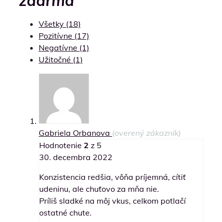
zdarma
Všetky (18)
Pozitívne (17)
Negatívne (1)
Užitočné (1)
Gabriela Orbanova
(overený zákazník)
Hodnotenie
2
z 5
30. decembra 2022
Konzistencia redšia, vôňa príjemná, cítiť
udeninu, ale chuťovo za mňa nie.
Príliš sladké na môj vkus, celkom potlačí
ostatné chute.