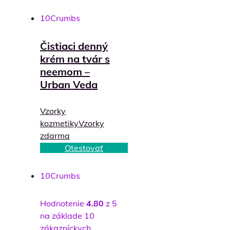
10
Crumbs
Čistiaci denný
krém na tvár s
neemom –
Urban Veda
Vzorky
kozmetiky
Vzorky
zdarma
Otestovať
10
Crumbs
Hodnotenie
4.80
z 5
na základe
10
zákazníckych