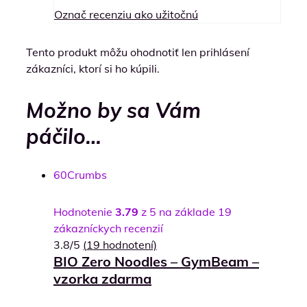
Označ recenziu ako užitočnú
Tento produkt môžu ohodnotiť len prihlásení
zákazníci, ktorí si ho kúpili.
Možno by sa Vám
páčilo…
60
Crumbs
Hodnotenie
3.79
z 5 na základe
19
zákazníckych recenzií
3.8/5
(
19
hodnotení)
BIO Zero Noodles – GymBeam –
vzorka zdarma