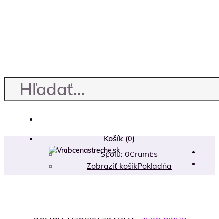
Košík
(0)
Spolu:
0
Crumbs
Zobraziť košík
Pokladňa