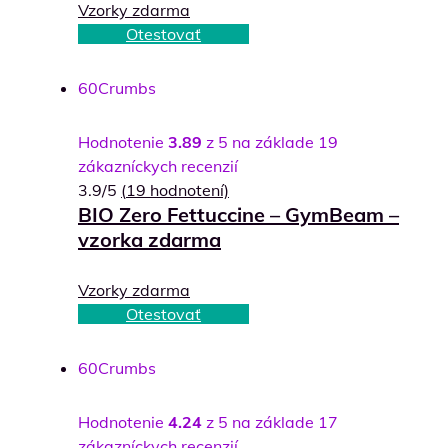
Vzorky zdarma
Otestovať
60
Crumbs
Hodnotenie
3.89
z 5 na základe
19
zákazníckych recenzií
3.9/5
(
19
hodnotení)
BIO Zero Fettuccine – GymBeam –
vzorka zdarma
Vzorky zdarma
Otestovať
60
Crumbs
Hodnotenie
4.24
z 5 na základe
17
zákazníckych recenzií