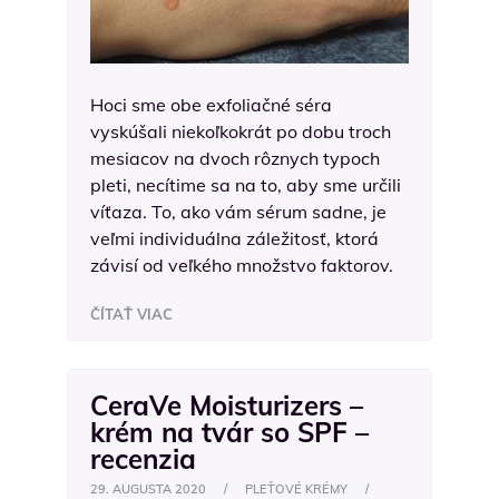
Hoci sme obe exfoliačné séra
vyskúšali niekoľkokrát po dobu troch
mesiacov na dvoch rôznych typoch
pleti, necítime sa na to, aby sme určili
víťaza. To, ako vám sérum sadne, je
veľmi individuálna záležitosť, ktorá
závisí od veľkého množstvo faktorov.
ČÍTAŤ VIAC
CeraVe Moisturizers –
krém na tvár so SPF –
recenzia
29. AUGUSTA 2020
/
PLEŤOVÉ KRÉMY
/