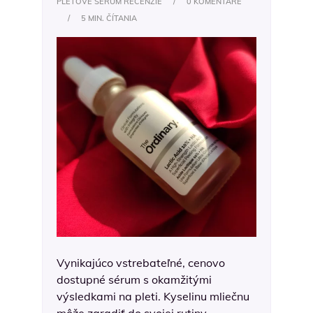
PLEŤOVÉ SÉRUM RECENZIE
/
0 KOMENTÁRE
/
5 MIN. ČÍTANIA
Vynikajúco vstrebateľné, cenovo
dostupné sérum s okamžitými
výsledkami na pleti. Kyselinu mliečnu
môže zaradiť do svojej rutiny