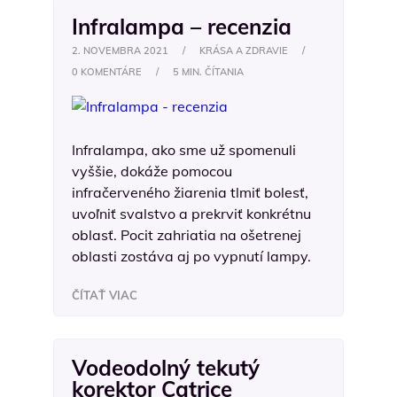
Infralampa – recenzia
2. NOVEMBRA 2021
/
KRÁSA A ZDRAVIE
/
0 KOMENTÁRE
/
5 MIN. ČÍTANIA
Infralampa, ako sme už spomenuli
vyššie, dokáže pomocou
infračerveného žiarenia tlmiť bolesť,
uvoľniť svalstvo a prekrviť konkrétnu
oblasť. Pocit zahriatia na ošetrenej
oblasti zostáva aj po vypnutí lampy.
ČÍTAŤ VIAC
Vodeodolný tekutý
korektor Catrice