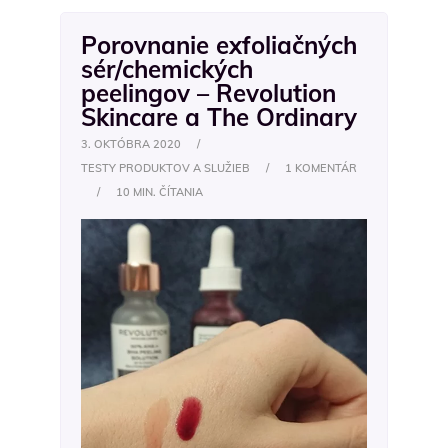
Porovnanie exfoliačných
sér/chemických
peelingov – Revolution
Skincare a The Ordinary
3. OKTÓBRA 2020
/
TESTY PRODUKTOV A SLUŽIEB
/
1 KOMENTÁR
/
10 MIN. ČÍTANIA