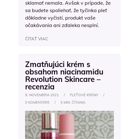
sklamať nemala. Avšak v prípade, že
sa budete spoliehať, že tyčinka pleť
dôkladne vyčistí, produkt vaše
očakávania ani zďaleka nesplní.
ČÍTAŤ VIAC
Zmatňujúci krém s
obsahom niacinamidu
Revolution Skincare –
recenzia
9. NOVEMBRA 2021
/
PLEŤOVÉ KRÉMY
/
0 KOMENTÁRE
/
5 MIN. ČÍTANIA