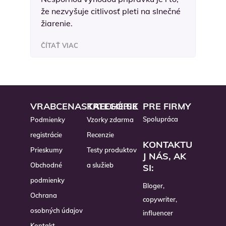
že nezvyšuje citlivosť pleti na slnečné
žiarenie.
ČÍTAŤ VIAC
VRABCENASTRECHE.SK
KATEGÓRIE
PRE FIRMY
Spolupráca
Podmienky
Vzorky zdarma
registrácie
Recenzie
KONTAKTU
Prieskumy
Testy produktov
J NÁS, AK
Obchodné
a služieb
SI:
podmienky
Bloger,
Ochrana
copywriter,
osobných údajov
influencer
Kontakt