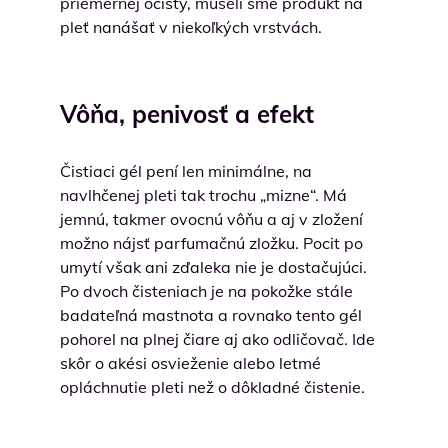
priemernej očisty, museli sme produkt na
pleť nanášať v niekoľkých vrstvách.
Vôňa, penivosť a efekt
Čistiaci gél pení len minimálne, na
navlhčenej pleti tak trochu „mizne“. Má
jemnú, takmer ovocnú vôňu a aj v zložení
možno nájsť parfumačnú zložku. Pocit po
umytí však ani zďaleka nie je dostačujúci.
Po dvoch čisteniach je na pokožke stále
badateľná mastnota a rovnako tento gél
pohorel na plnej čiare aj ako odličovač. Ide
skôr o akési osvieženie alebo letmé
opláchnutie pleti než o dôkladné čistenie.