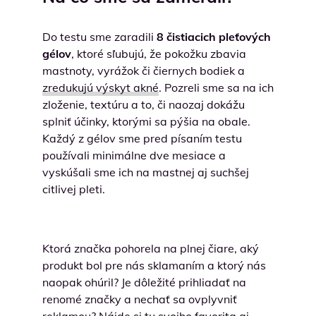
Do testu sme zaradili
8 čistiacich pleťových
gélov
, ktoré sľubujú, že pokožku zbavia
mastnoty, vyrážok či čiernych bodiek a
zredukujú výskyt akné
. Pozreli sme sa na ich
zloženie, textúru a to, či naozaj dokážu
splniť účinky, ktorými sa pýšia na obale.
Každý z gélov sme pred písaním testu
používali minimálne dve mesiace a
vyskúšali sme ich na mastnej aj suchšej
citlivej pleti.
Ktorá značka pohorela na plnej čiare, aký
produkt bol pre nás sklamaním a ktorý nás
naopak ohúril? Je dôležité prihliadať na
renomé značky a nechať sa ovplyvniť