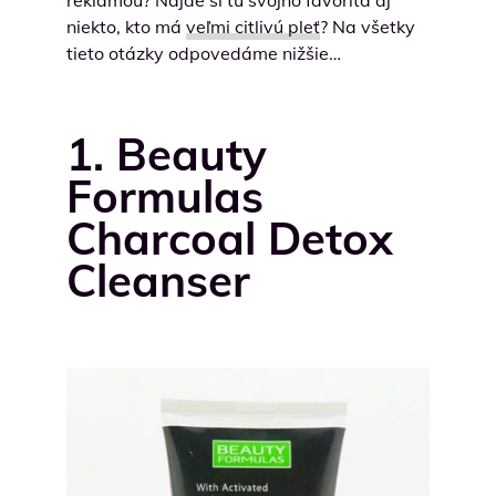
reklamou? Nájde si tu svojho favorita aj
niekto, kto má
veľmi citlivú pleť
? Na všetky
tieto otázky odpovedáme nižšie…
1. Beauty
Formulas
Charcoal Detox
Cleanser