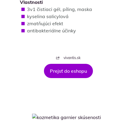
Vlastnosti
3v1 čistiaci gél, píling, maska
kyselina salicylová
zmatňujúci efekt
antibakteriálne účinky
vivantis.sk
Prejsť do eshopu