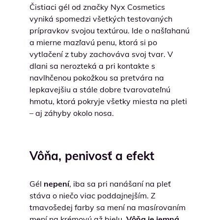
Čistiaci gél od značky Nyx Cosmetics
vyniká spomedzi všetkých testovaných
prípravkov svojou textúrou. Ide o našľahanú
a mierne mazľavú penu, ktorá si po
vytlačení z tuby zachováva svoj tvar. V
dlani sa nerozteká a pri kontakte s
navlhčenou pokožkou sa pretvára na
lepkavejšiu a stále dobre tvarovateľnú
hmotu, ktorá pokryje všetky miesta na pleti
– aj záhyby okolo nosa.
Vôňa, penivosť a efekt
Gél
nepení
, iba sa pri nanášaní na pleť
stáva o niečo viac poddajnejším. Z
tmavošedej farby sa mení na masírovaním
mení na krémovú až bielu.
Vôňa je jemná
,