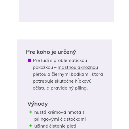
Pre koho je určený
Pre ľudí s problematickou
pokožkou –
mastnou aknóznou
pleťou
a čiernymi bodkami, ktorá
potrebuje skutočne hĺbkovú
očistu a pravidelný píling.
Výhody
hustá krémová hmota s
pílingovými čiastočkami
účinné čistenie pleti