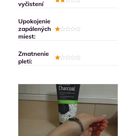
vyčistení
Hodnotenie
2
z 5
Upokojenie
zapálených
miest:
Hodnotenie
1
z
5
Zmatnenie
pleti:
Hodnotenie
1
z
5