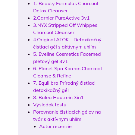
1. Beauty Formulas Charcoal
Detox Cleanser
2.Garnier PureActive 3v1
3.NYX Stripped Off Whippes
Charcoal Cleanser
4.Original ATOK – Detoxikačný
čistiaci gél s aktívnym uhlím
5. Eveline Cosmetics Facemed
pleťový gél 3v1
6. Planet Spa Korean Charcoal
Cleanse & Refine
7. Equilibra Prírodný čistiaci
detoxikačný gél
8. Balea Hautrein 3in1
Výsledok testu
Porovnanie čistiacich gélov na
tvár s aktívnym uhlím
Autor recenzie