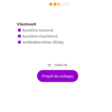
Hodnotenie
2.5
z
5
Vlastnosti
kyselina laurová
kyselina myristová
antibakteriálne účinky
notino.sk
Prejsť do eshopu