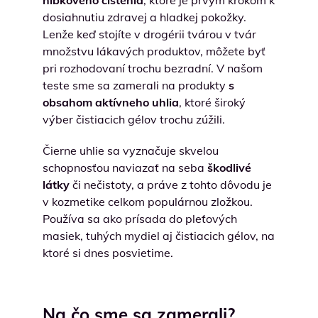
hĺbkového čistenia
, ktoré je prvým krokom k
dosiahnutiu zdravej a hladkej pokožky.
Lenže keď stojíte v drogérii tvárou v tvár
množstvu lákavých produktov, môžete byť
pri rozhodovaní trochu bezradní. V našom
teste sme sa zamerali na produkty
s
obsahom aktívneho uhlia
, ktoré široký
výber čistiacich gélov trochu zúžili.
Čierne uhlie sa vyznačuje skvelou
schopnosťou naviazať na seba
škodlivé
látky
či nečistoty, a práve z tohto dôvodu je
v kozmetike celkom populárnou zložkou.
Používa sa ako prísada do pleťových
masiek, tuhých mydiel aj čistiacich gélov, na
ktoré si dnes posvietime.
Na čo sme sa zamerali?