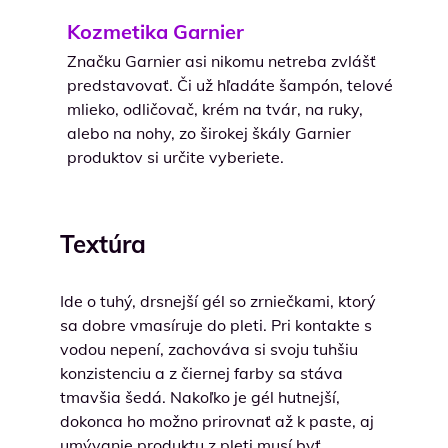
Kozmetika Garnier
Značku Garnier asi nikomu netreba zvlášť
predstavovať. Či už hľadáte šampón, telové
mlieko, odličovač, krém na tvár, na ruky,
alebo na nohy, zo širokej škály Garnier
produktov si určite vyberiete.
Textúra
Ide o tuhý, drsnejší gél so zrniečkami, ktorý
sa dobre vmasíruje do pleti. Pri kontakte s
vodou nepení, zachováva si svoju tuhšiu
konzistenciu a z čiernej farby sa stáva
tmavšia šedá. Nakoľko je gél hutnejší,
dokonca ho možno prirovnať až k paste, aj
umývanie produktu z pleti musí byť