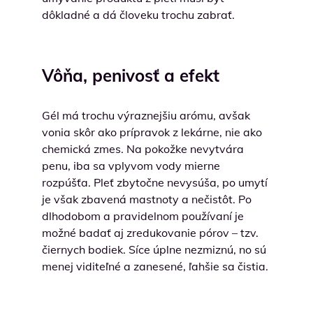
dôkladné a dá človeku trochu zabrať.
Vôňa, penivosť a efekt
Gél má trochu výraznejšiu arómu, avšak
vonia skôr ako prípravok z lekárne, nie ako
chemická zmes. Na pokožke nevytvára
penu, iba sa vplyvom vody mierne
rozpúšťa. Pleť zbytočne nevysúša, po umytí
je však zbavená mastnoty a nečistôt. Po
dlhodobom a pravidelnom používaní je
možné badať aj zredukovanie pórov – tzv.
čiernych bodiek. Síce úplne nezmiznú, no sú
menej viditeľné a zanesené, ľahšie sa čistia.