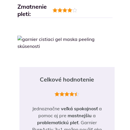
Zmatnenie
pleti:
Hodnotenie
4
z 5
Celkové hodnotenie
Hodnotenie
4.5
z 5
Jednoznačne
veľká spokojnosť
a
pomoc aj pre
mastnejšiu
a
problematickú pleť
. Garnier
PureActiv 3v1 možno použiť ako