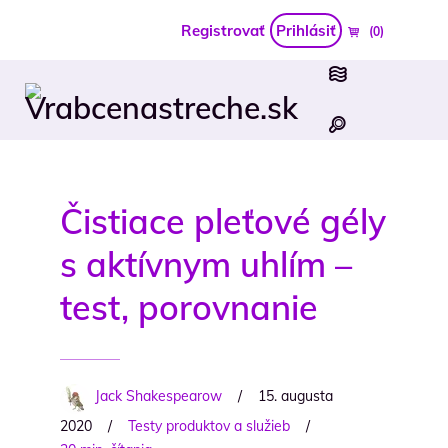
Registrovať
Prihlásiť
(0)
Čistiace pleťové gély
s aktívnym uhlím –
test, porovnanie
Jack Shakespearow
/
15. augusta
2020
/
Testy produktov a služieb
/