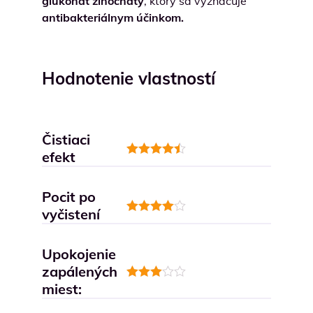
glukonát zinočnatý
, ktorý sa vyznačuje
antibakteriálnym účinkom.
Hodnotenie vlastností
Čistiaci
efekt
Hodnotenie
4.5
z 5
Pocit po
vyčistení
Hodnotenie
4
z 5
Upokojenie
zapálených
miest:
Hodnotenie
3
z 5