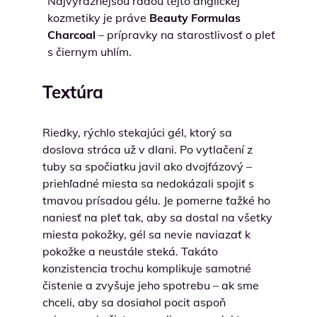
Najvýraznejšou radou tejto anglickej
kozmetiky je práve
Beauty Formulas
Charcoal
– prípravky na starostlivosť o pleť
s čiernym uhlím.
Textúra
Riedky, rýchlo stekajúci gél, ktorý sa
doslova stráca už v dlani. Po vytlačení z
tuby sa spočiatku javil ako dvojfázový –
priehľadné miesta sa nedokázali spojiť s
tmavou prísadou gélu. Je pomerne ťažké ho
naniesť na pleť tak, aby sa dostal na všetky
miesta pokožky, gél sa nevie naviazať k
pokožke a neustále steká. Takáto
konzistencia trochu komplikuje samotné
čistenie a zvyšuje jeho spotrebu – ak sme
chceli, aby sa dosiahol pocit aspoň