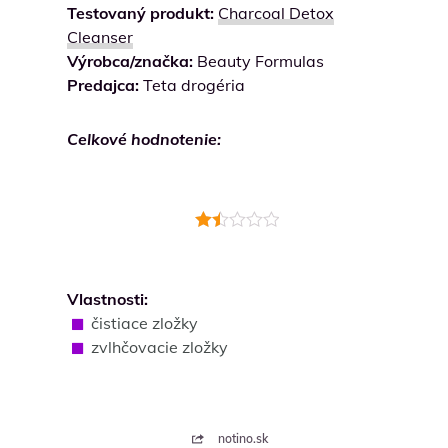
Testovaný produkt:
Charcoal Detox
Cleanser
Výrobca/značka:
Beauty Formulas
Predajca:
Teta drogéria
Celkové hodnotenie:
Hodnotenie
1.5
z 5
Vlastnosti:
čistiace zložky
zvlhčovacie zložky
notino.sk