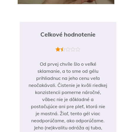
Celkové hodnotenie
Hodnotenie
1.5
Od prvej chvíle šlo o veľké
z 5
sklamanie, a to sme od gélu
prihliadnuc na jeho cenu veľa
neočakávali. Čistenie je kvôli riedkej
konzistencii pomerne náročné,
vôbec nie je dôkladné a
postačujúce ani pre pleť, ktorá nie
je mastná. Žiaľ, tento gél viac
neodporúčame, ako odporúčame.
Jeho (ne)kvalitu odráža aj tuba,