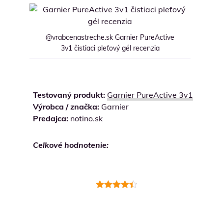
@vrabcenastreche.sk Garnier PureActive
3v1 čistiaci pleťový gél recenzia
Testovaný produkt:
Garnier PureActive 3v1
Výrobca / značka:
Garnier
Predajca:
notino.sk
Celkové hodnotenie:
Hodnotenie
4.5
z 5