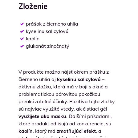
Zloženie
prášok z čierneho uhlia
kyselinu salicylovú
kaolín
glukonát zinočnatý
V produkte možno nájsť okrem prášku z
čierneho uhlia aj
kyselinu salicylovú
–
aktívnu zložku, ktorá má v boji s akné a
problematickou pórovitou pokožkou
preukázateľné účinky. Pozitíva tejto zložky
sú najviac využité vtedy, ak čistiaci gél
využijete ako masku
. Ďalšími prísadami,
ktoré produkt odlišujú od konkurencie, sú
kaolín
, ktorý má
zmatňujúci efekt
, a