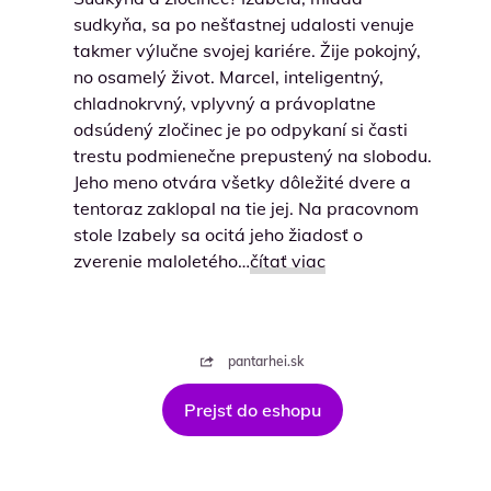
sudkyňa, sa po nešťastnej udalosti venuje
takmer výlučne svojej kariére. Žije pokojný,
no osamelý život. Marcel, inteligentný,
chladnokrvný, vplyvný a právoplatne
odsúdený zločinec je po odpykaní si časti
trestu podmienečne prepustený na slobodu.
Jeho meno otvára všetky dôležité dvere a
tentoraz zaklopal na tie jej. Na pracovnom
stole Izabely sa ocitá jeho žiadosť o
zverenie maloletého…
čítať viac
pantarhei.sk
Prejsť do eshopu