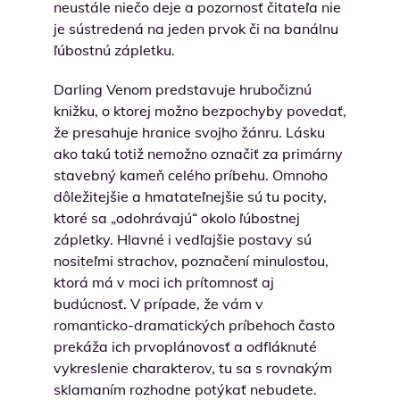
neustále niečo deje a pozornosť čitateľa nie
je sústredená na jeden prvok či na banálnu
ľúbostnú zápletku.
Darling Venom predstavuje hrubočiznú
knižku, o ktorej možno bezpochyby povedať,
že presahuje hranice svojho žánru. Lásku
ako takú totiž nemožno označiť za primárny
stavebný kameň celého príbehu. Omnoho
dôležitejšie a hmatateľnejšie sú tu pocity,
ktoré sa „odohrávajú“ okolo ľúbostnej
zápletky. Hlavné i vedľajšie postavy sú
nositeľmi strachov, poznačení minulosťou,
ktorá má v moci ich prítomnosť aj
budúcnosť. V prípade, že vám v
romanticko-dramatických príbehoch často
prekáža ich prvoplánovosť a odfláknuté
vykreslenie charakterov, tu sa s rovnakým
sklamaním rozhodne potýkať nebudete.