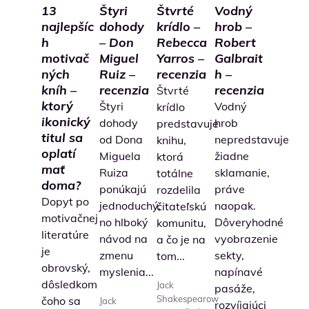
13
Štyri
Štvrté
Vodný
najlepšíc
dohody
krídlo –
hrob –
h
– Don
Rebecca
Robert
motivač
Miguel
Yarros –
Galbrait
ných
Ruiz –
recenzia
h –
kníh –
recenzia
recenzia
Štvrté
ktorý
Štyri
Vodný
krídlo
ikonický
dohody
hrob
predstavuje
titul sa
od Dona
nepredstavuje
knihu,
oplatí
Miguela
žiadne
ktorá
mať
Ruiza
sklamanie,
totálne
doma?
ponúkajú
práve
rozdelila
Dopyt po
jednoduchý,
naopak.
čitateľskú
motivačnej
no hlboký
Dôveryhodné
komunitu,
literatúre
návod na
vyobrazenie
a čo je na
je
zmenu
sekty,
tom...
obrovský,
myslenia...
napínavé
dôsledkom
Jack
pasáže,
Shakespearow
čoho sa
Jack
rozvíjajúci