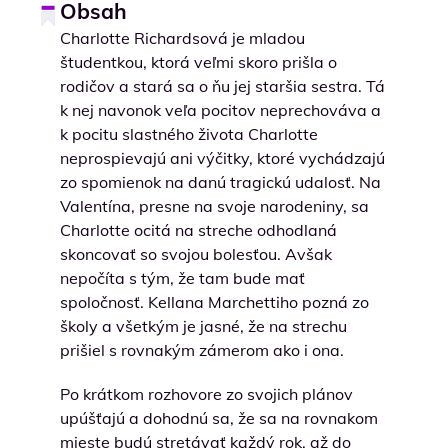
Obsah
Charlotte Richardsová je mladou
študentkou, ktorá veľmi skoro prišla o
rodičov a stará sa o ňu jej staršia sestra. Tá
k nej navonok veľa pocitov neprechováva a
k pocitu slastného života Charlotte
neprospievajú ani výčitky, ktoré vychádzajú
zo spomienok na danú tragickú udalosť. Na
Valentína, presne na svoje narodeniny, sa
Charlotte ocitá na streche odhodlaná
skoncovať so svojou bolesťou. Avšak
nepočíta s tým, že tam bude mať
spoločnosť. Kellana Marchettiho pozná zo
školy a všetkým je jasné, že na strechu
prišiel s rovnakým zámerom ako i ona.
Po krátkom rozhovore zo svojich plánov
upúšťajú a dohodnú sa, že sa na rovnakom
mieste budú stretávať každý rok, až do