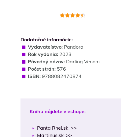
Hodnotenie
4.5
z 5
Dodatočné informácie:
Vydavateľstvo:
Pandora
Rok vydania:
2023
Pôvodný názov:
Darling Venom
Počet strán:
576
ISBN:
9788082470874
Knihu nájdete v eshope:
Panta Rhei.sk >>
Martinus.sk >>