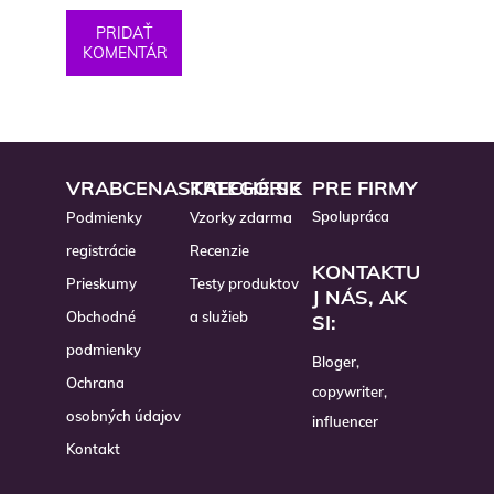
PRIDAŤ
KOMENTÁR
VRABCENASTRECHE.SK
KATEGÓRIE
PRE FIRMY
Spolupráca
Podmienky
Vzorky zdarma
registrácie
Recenzie
KONTAKTU
Prieskumy
Testy produktov
J NÁS, AK
Obchodné
a služieb
SI:
podmienky
Bloger,
Ochrana
copywriter,
osobných údajov
influencer
Kontakt