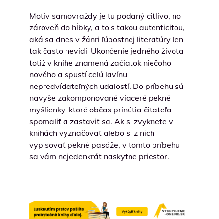
Motív samovraždy je tu podaný citlivo, no
zároveň do hĺbky, a to s takou autenticitou,
aká sa dnes v žánri ľúbostnej literatúry len
tak často nevidí. Ukončenie jedného života
totiž v knihe znamená začiatok niečoho
nového a spustí celú lavínu
nepredvídateľných udalostí. Do príbehu sú
navyše zakomponované viaceré pekné
myšlienky, ktoré občas prinútia čitateľa
spomaliť a zastaviť sa. Ak si zvyknete v
knihách vyznačovať alebo si z nich
vypisovať pekné pasáže, v tomto príbehu
sa vám nejedenkrát naskytne priestor.