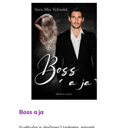
Boss a ja
Sudkyňa a zločinec? Izabela, mladá