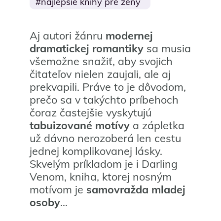
najlepšie knihy pre ženy
Aj autori žánru
modernej
dramatickej romantiky
sa musia
všemožne snažiť, aby svojich
čitateľov nielen zaujali, ale aj
prekvapili. Práve to je dôvodom,
prečo sa v takýchto príbehoch
čoraz častejšie vyskytujú
tabuizované motívy
a zápletka
už dávno nerozoberá len cestu
jednej komplikovanej lásky.
Skvelým príkladom je i Darling
Venom, kniha, ktorej nosným
motívom je
samovražda mladej
osoby
…