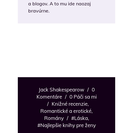
a blogov. A to mu ide naozaj
bravúrne.
Jack Shakespearow
/
0
Komentáre
/
0 Páči sa mi
/
Knižné recenzie
,
Romantické a erotické
,
Romány
/
#Láska
,
#Najlepšie knihy pre ženy