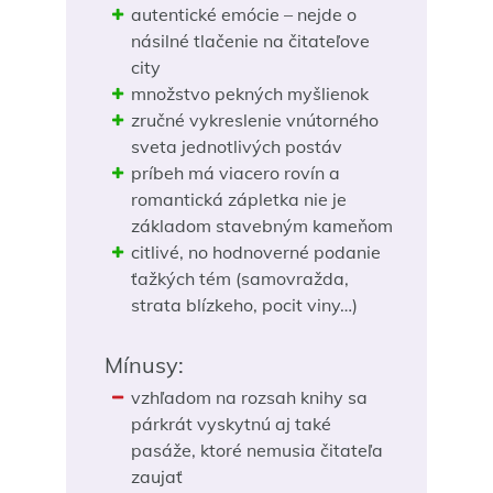
autentické emócie – nejde o
násilné tlačenie na čitateľove
city
množstvo pekných myšlienok
zručné vykreslenie vnútorného
sveta jednotlivých postáv
príbeh má viacero rovín a
romantická zápletka nie je
základom stavebným kameňom
citlivé, no hodnoverné podanie
ťažkých tém (samovražda,
strata blízkeho, pocit viny…)
Mínusy:
vzhľadom na rozsah knihy sa
párkrát vyskytnú aj také
pasáže, ktoré nemusia čitateľa
zaujať