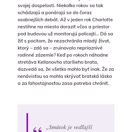
svojej dospelosti. Niekoľko rokov sa tak
schádzajú a ponárajú sa do čoraz
osobnejších debát. Až v jeden rok Charlotte
nestihne na miesto doraziť včas a priestor
pod budovou už monitorujú policajti… Dá sa
žiť s pocitom, že nezachránila mladý život,
ktorý – zdá sa – zruinovalo nepriaznivé
rodinné zázemie? Keď po rokoch náhodne
stretáva Kellanovho staršieho brata,
dozvedá sa, že všetko mohlo byť inak. Že za
nenávisťou sa mohla skrývať bratská láska
a za ľahostajnosťou zasa potreba chrániť.
„Smútok je vedľajší