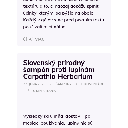
textúru a to, či naozaj dokážu splniť
účinky, ktorými sa pýšia na obale.
Každý z gélov sme pred písaním testu
používali minimálne…
ČÍTAŤ VIAC
Slovenský prírodný
šampón proti lupinám
Carpathia Herbarium
22. JÚNA 2020
/
ŠAMPÓNY
/
0 KOMENTÁRE
/
5 MIN. ČÍTANIA
Výsledky sa u mňa dostavili po
mesiaci používania, lupiny nie sú