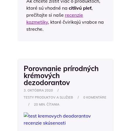
Ak chcete zistiť viac o produktoch,
ktoré sú vhodné na
citlivú pleť
,
prečítajte si naše
recenzie
kozmetiky
, ktoré čvirikajú vrabce na
streche.
Porovnanie prírodných
krémových
dezodorantov
3. OKTÓBRA 2020
/
TESTY PRODUKTOV A SLUŽIEB
/
0 KOMENTÁRE
/
20 MIN. ČÍTANIA