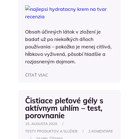
Obsah účinných látok v zložení je
badať už po niekoľkých dňoch
používania – pokožka je menej citlivá,
hĺbkovo vyživená, pôsobí hladšie a
rozjasneným dojmom.
ČÍTAŤ VIAC
Čistiace pleťové gély s
aktívnym uhlím – test,
porovnanie
15. AUGUSTA 2020
/
TESTY PRODUKTOV A SLUŽIEB
/
2 KOMENTÁRE
/
20 MIN. ČÍTANIA