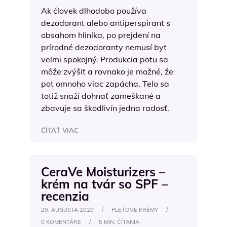
Ak človek dlhodobo používa
dezodorant alebo antiperspirant s
obsahom hliníka, po prejdení na
prírodné dezodoranty nemusí byť
veľmi spokojný. Produkcia potu sa
môže zvýšiť a rovnako je možné, že
pot omnoho viac zapácha. Telo sa
totiž snaží dohnať zameškané a
zbavuje sa škodlivín jedna radosť.
ČÍTAŤ VIAC
CeraVe Moisturizers –
krém na tvár so SPF –
recenzia
29. AUGUSTA 2020
/
PLEŤOVÉ KRÉMY
/
0 KOMENTÁRE
/
5 MIN. ČÍTANIA