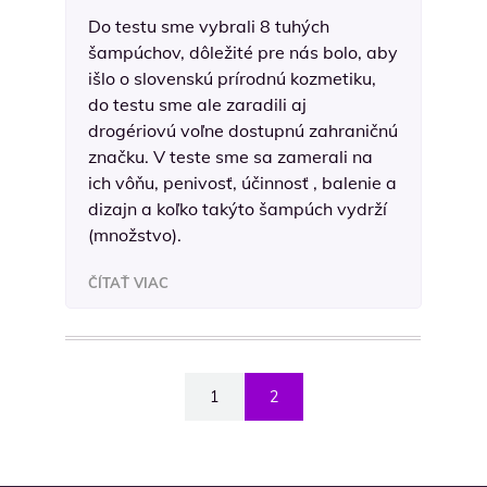
Do testu sme vybrali 8 tuhých
šampúchov, dôležité pre nás bolo, aby
išlo o slovenskú prírodnú kozmetiku,
do testu sme ale zaradili aj
drogériovú voľne dostupnú zahraničnú
značku. V teste sme sa zamerali na
ich vôňu, penivosť, účinnosť , balenie a
dizajn a koľko takýto šampúch vydrží
(množstvo).
ČÍTAŤ VIAC
1
2