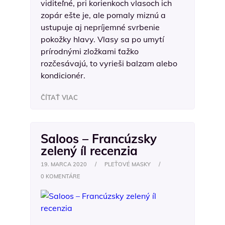
viditeľné, pri korienkoch vlasoch ich
zopár ešte je, ale pomaly miznú a
ustupuje aj nepríjemné svrbenie
pokožky hlavy. Vlasy sa po umytí
prírodnými zložkami ťažko
rozčesávajú, to vyrieši balzam alebo
kondicionér.
ČÍTAŤ VIAC
Saloos – Francúzsky
zelený íl recenzia
19. MARCA 2020
/
PLEŤOVÉ MASKY
/
0 KOMENTÁRE