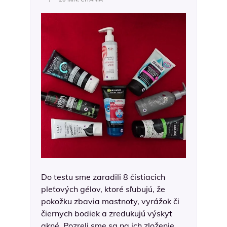
Do testu sme zaradili 8 čistiacich
pleťových gélov, ktoré sľubujú, že
pokožku zbavia mastnoty, vyrážok či
čiernych bodiek a zredukujú výskyt
akné. Pozreli sme sa na ich zloženie,