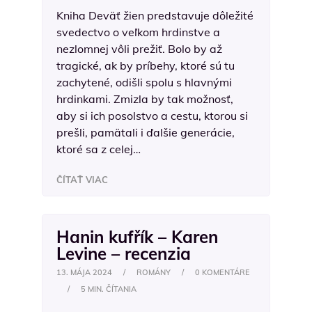
Kniha Deväť žien predstavuje dôležité
svedectvo o veľkom hrdinstve a
nezlomnej vôli prežiť. Bolo by až
tragické, ak by príbehy, ktoré sú tu
zachytené, odišli spolu s hlavnými
hrdinkami. Zmizla by tak možnosť,
aby si ich posolstvo a cestu, ktorou si
prešli, pamätali i ďalšie generácie,
ktoré sa z celej…
ČÍTAŤ VIAC
Hanin kufřík – Karen
Levine – recenzia
13. MÁJA 2024
/
ROMÁNY
/
0 KOMENTÁRE
/
5 MIN. ČÍTANIA