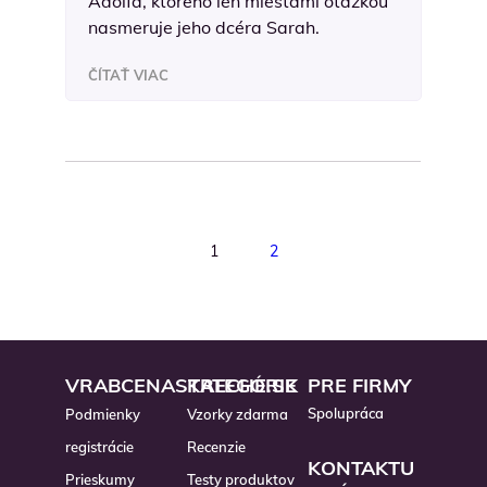
Adolfa, ktorého len miestami otázkou
nasmeruje jeho dcéra Sarah.
ČÍTAŤ VIAC
1
2
VRABCENASTRECHE.SK
KATEGÓRIE
PRE FIRMY
Spolupráca
Podmienky
Vzorky zdarma
registrácie
Recenzie
KONTAKTU
Prieskumy
Testy produktov