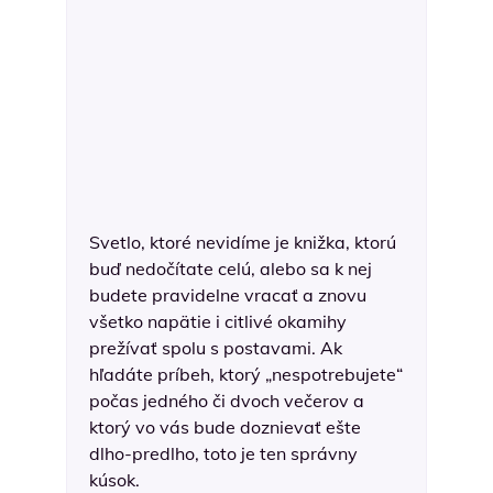
Svetlo, ktoré nevidíme je knižka, ktorú
buď nedočítate celú, alebo sa k nej
budete pravidelne vracať a znovu
všetko napätie i citlivé okamihy
prežívať spolu s postavami. Ak
hľadáte príbeh, ktorý „nespotrebujete“
počas jedného či dvoch večerov a
ktorý vo vás bude doznievať ešte
dlho-predlho, toto je ten správny
kúsok.