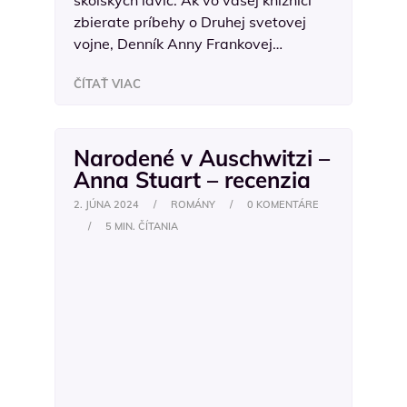
školských lavíc. Ak vo vašej knižnici
zbierate príbehy o Druhej svetovej
vojne, Denník Anny Frankovej…
ČÍTAŤ VIAC
Narodené v Auschwitzi –
Anna Stuart – recenzia
2. JÚNA 2024
/
ROMÁNY
/
0 KOMENTÁRE
/
5 MIN. ČÍTANIA