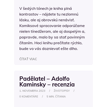
V šedých tónech je kniha plná
kontrastov – nájdete tu nezlomnú
lásku, ale aj obrovskú nenávisť.
Komiksové spracovanie odporúčame
nielen tínedžerom, ale aj dospelým a,
popravde, malo by sa stať povinným
čítaním. Hoci knihu prečítate rýchlo,
bude vo vás doznievať ešte dlho.
ČÍTAŤ VIAC
Padělatel –⁠ Adolfo
Kaminsky –⁠ recenzia
1. NOVEMBRA 2023
/
ŽIVOTOPISY
/
0 KOMENTÁRE
/
5 MIN. ČÍTANIA